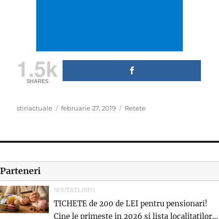
1.5k
SHARES
Author
Posted
Categories
stiriactuale
februarie 27, 2019
Retete
on
Parteneri
NOUTATI.INFO
TICHETE de 200 de LEI pentru pensionari!
Cine le primeste in 2026 si lista localitatilor...