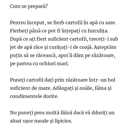
Cum se prepară?
Pentru început, se fierb cartofii în apă cu sare.
Fierbeți până ce pot fi înțepați cu furculița.
După ce ați fiert suficient cartofii, treceți-i sub
jet de apă răce și curățați-i de coajă. Așteptăm
puțin să se răcească, apoi îi dăm pe răzătoare,
pe partea cu ochiuri mari.
Puneți cartofii dați prin răzătoare într-un bol
suficient de mare. Adăugați și ouăle, făina și
condimentele dorite.
Nu puneți prea multă făină dacă vă ddoriți un
aluat ușor moale și lipicios.