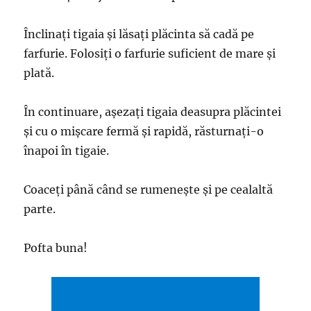
Înclinați tigaia și lăsați plăcinta să cadă pe
farfurie. Folosiți o farfurie suficient de mare și
plată.
În continuare, așezați tigaia deasupra plăcintei
și cu o mișcare fermă și rapidă, răsturnați-o
înapoi în tigaie.
Coaceți până când se rumenește și pe cealaltă
parte.
Pofta buna!