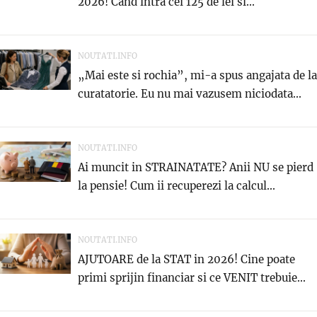
2026! Cand intra cei 125 de lei si...
NOUTATI.INFO
„Mai este si rochia”, mi-a spus angajata de la
curatatorie. Eu nu mai vazusem niciodata...
NOUTATI.INFO
Ai muncit in STRAINATATE? Anii NU se pierd
la pensie! Cum ii recuperezi la calcul...
NOUTATI.INFO
AJUTOARE de la STAT in 2026! Cine poate
primi sprijin financiar si ce VENIT trebuie...