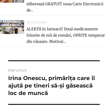
eliberează GRATUIT noua Carte Electronică
de...
NOUTATI.INFO
ALERTĂ în farmacii! Două medicamente
folosite de mii de români, OPRITE temporar
din vânzare. Motivul...
Navigare
PREVIOUS
în
Irina Onescu, primărița care îi
Previous
post:
ajută pe tineri să-și găsească
articole
loc de muncă