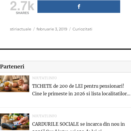
2.7k
SHARES
Author
Posted
Categories
stiriactuale
februarie 3, 2019
Curiozitati
on
Parteneri
NOUTATI.INFO
TICHETE de 200 de LEI pentru pensionari!
Cine le primeste in 2026 si lista localitatilor...
NOUTATI.INFO
CARDURILE SOCIALE se incarca din nou in