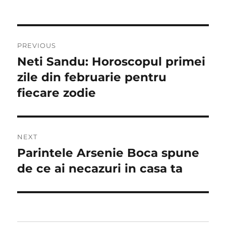
Navigare
PREVIOUS
în
Neti Sandu: Horoscopul primei
Previous
post:
zile din februarie pentru
articole
fiecare zodie
NEXT
Parintele Arsenie Boca spune
Next
post:
de ce ai necazuri in casa ta