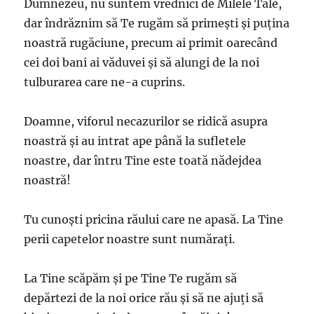
Dumnezeu, nu suntem vrednici de Milele Tale,
dar îndrăznim să Te rugăm să primeşti şi puţina
noastră rugăciune, precum ai primit oarecând
cei doi bani ai văduvei şi să alungi de la noi
tulburarea care ne-a cuprins.
Doamne, viforul necazurilor se ridică asupra
noastră şi au intrat ape până la sufletele
noastre, dar întru Tine este toată nădejdea
noastră!
Tu cunoşti pricina răului care ne apasă. La Tine
perii capetelor noastre sunt număraţi.
La Tine scăpăm şi pe Tine Te rugăm să
depărtezi de la noi orice rău şi să ne ajuţi să