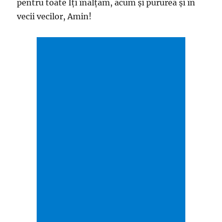
pentru toate Îţi înălţăm, acum şi pururea şi în
vecii vecilor, Amin!