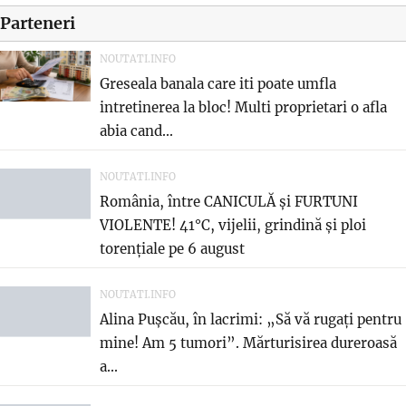
Parteneri
NOUTATI.INFO
Greseala banala care iti poate umfla
intretinerea la bloc! Multi proprietari o afla
abia cand...
NOUTATI.INFO
România, între CANICULĂ și FURTUNI
VIOLENTE! 41°C, vijelii, grindină și ploi
torențiale pe 6 august
NOUTATI.INFO
Alina Pușcău, în lacrimi: „Să vă rugați pentru
mine! Am 5 tumori”. Mărturisirea dureroasă
a...