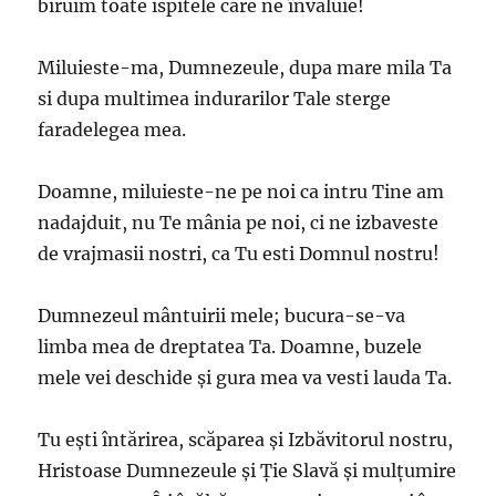
biruim toate ispitele care ne învăluie!
Miluieste-ma, Dumnezeule, dupa mare mila Ta
si dupa multimea indurarilor Tale sterge
faradelegea mea.
Doamne, miluieste-ne pe noi ca intru Tine am
nadajduit, nu Te mânia pe noi, ci ne izbaveste
de vrajmasii nostri, ca Tu esti Domnul nostru!
Dumnezeul mântuirii mele; bucura-se-va
limba mea de dreptatea Ta. Doamne, buzele
mele vei deschide şi gura mea va vesti lauda Ta.
Tu eşti întărirea, scăparea şi Izbăvitorul nostru,
Hristoase Dumnezeule şi Ţie Slavă şi mulţumire