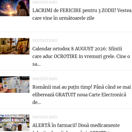
NOUTATI.INFO
LACRIMI de FERICIRE pentru 3 ZODII! Vestea
care vine în următoarele zile
NOUTATI.INFO
Calendar ortodox 8 AUGUST 2026: Sfintii
care aduc OCROTIRE in vremuri grele. Cine o
sa...
NOUTATI.INFO
Românii mai au puțin timp! Până când se mai
eliberează GRATUIT noua Carte Electronică
de...
NOUTATI.INFO
ALERTĂ în farmacii! Două medicamente