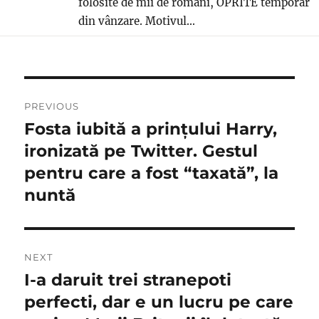
folosite de mii de români, OPRITE temporar
din vânzare. Motivul...
Navigare
PREVIOUS
în
Fosta iubită a prințului Harry,
Previous
post:
ironizată pe Twitter. Gestul
articole
pentru care a fost “taxată”, la
nuntă
NEXT
I-a daruit trei stranepoti
Next
post:
perfecti, dar e un lucru pe care