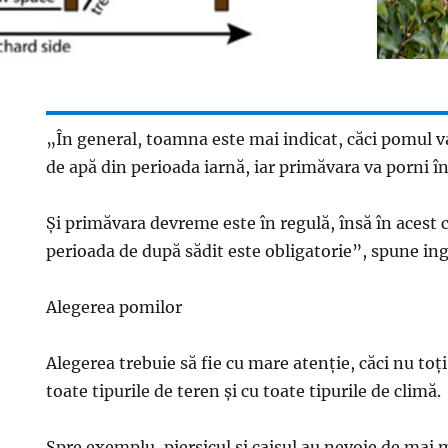
„În general, toamna este mai indicat, căci pomul v
de apă din perioada iarnă, iar primăvara va porni în
Şi primăvara devreme este în regulă, însă în acest 
perioada de după sădit este obligatorie”, spune ing
Alegerea pomilor
Alegerea trebuie să fie cu mare atenţie, căci nu toţ
toate tipurile de teren şi cu toate tipurile de climă.
Spre exemplu, piersicul şi caisul au nevoie de mai 