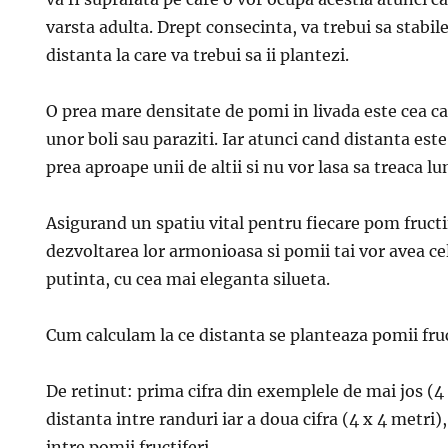
varsta adulta. Drept consecinta, va trebui sa stabile
distanta la care va trebui sa ii plantezi.
O prea mare densitate de pomi in livada este cea ca
unor boli sau paraziti. Iar atunci cand distanta este
prea aproape unii de altii si nu vor lasa sa treaca l
Asigurand un spatiu vital pentru fiecare pom fructif
dezvoltarea lor armonioasa si pomii tai vor avea c
putinta, cu cea mai eleganta silueta.
Cum calculam la ce distanta se planteaza pomii fruc
De retinut: prima cifra din exemplele de mai jos (4
distanta intre randuri iar a doua cifra (4 x 4 metri)
intre pomii fructiferi.