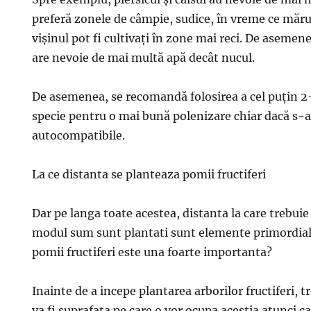
preferă zonele de câmpie, sudice, în vreme ce mărul
vişinul pot fi cultivaţi în zone mai reci. De asemen
are nevoie de mai multă apă decât nucul.
De asemenea, se recomandă folosirea a cel puţin 2-
specie pentru o mai bună polenizare chiar dacă s-a
autocompatibile.
La ce distanta se planteaza pomii fructiferi
Dar pe langa toate acestea, distanta la care trebuie s
modul sum sunt plantati sunt elemente primordiale
pomii fructiferi este una foarte importanta?
Inainte de a incepe plantarea arborilor fructiferi, tr
va fi suprafata pe care o vor ocupa acestia atunci c