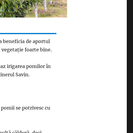
a beneficia de aportul
 vegetaţie foarte bine.
caz irigarea pomilor în
inerul Savin.
i pomii se potrivesc cu
multă căldură, deci