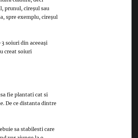
, prunul, cireşul sau
ea, spre exemplu, cireşul
3 soiuri din aceeaşi
u creat soiuri
a fie plantati cat si
. De ce distanta dintre
ebuie sa stabilesti care
and vor ajunge la o