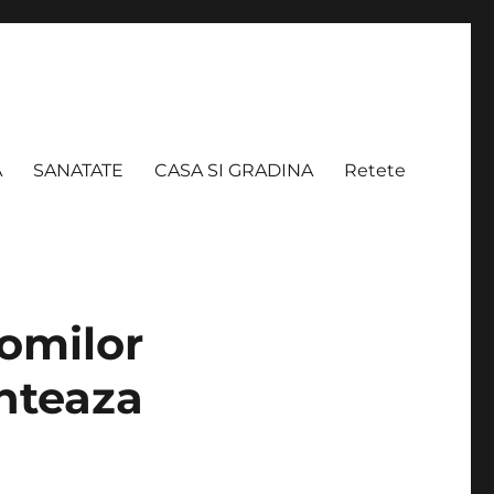
A
SANATATE
CASA SI GRADINA
Retete
pomilor
anteaza