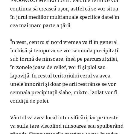
PROGNOZA METEO LUNI. Valorile termice vor
continua să crească ușor, astfel că se vor situa
în jurul mediilor multianuale specifice datei în
cea mai mare parte a țării.
În vest, centru și nord vremea va fi în general
închisă și temporar se vor semnala precipitații
sub formă de ninsoare, însă pe parcursul zilei,
în zonele joase de relief, vor fi și ploi sau
lapoviță. În restul teritoriului cerul va avea
unele înnorări și doar pe arii restrânse se vor
semnala precipitații slabe, mixte. Izolat vor fi
condiții de polei.
Vântul va avea local intensificări, iar pe creste
va sufla tare viscolind ninsoarea sau spulberând