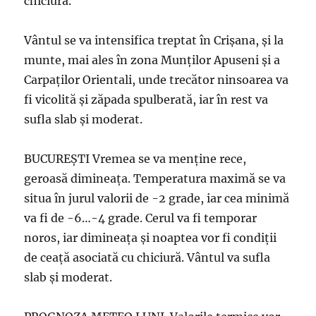
chiciură.
Vântul se va intensifica treptat în Crișana, și la
munte, mai ales în zona Munților Apuseni și a
Carpaților Orientali, unde trecător ninsoarea va
fi vicolită și zăpada spulberată, iar în rest va
sufla slab și moderat.
BUCUREŞTI Vremea se va menține rece,
geroasă dimineața. Temperatura maximă se va
situa în jurul valorii de -2 grade, iar cea minimă
va fi de -6…-4 grade. Cerul va fi temporar
noros, iar dimineața și noaptea vor fi condiții
de ceață asociată cu chiciură. Vântul va sufla
slab și moderat.