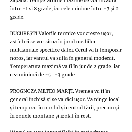
zăpada. Temperaturile maxime se vor încadra
între -1 și 8 grade, iar cele minime între -7 și 0
grade.
BUCUREŞTI Valorile termice vor crește ușor,
astfel că se vor situa în jurul mediilor
multianuale specifice datei. Cerul va fi temporar
noros, iar vântul va sufla în general moderat.
Temperatura maximă va fi în jur de 2 grade, iar
cea minimă de -5…-3 grade.
PROGNOZA METEO MARŢI. Vremea va fi în
general închisă și se va răci ușor. Va ninge local
și temporar în nordul și centrul țării, precum și
în zonele montane și izolat în rest.