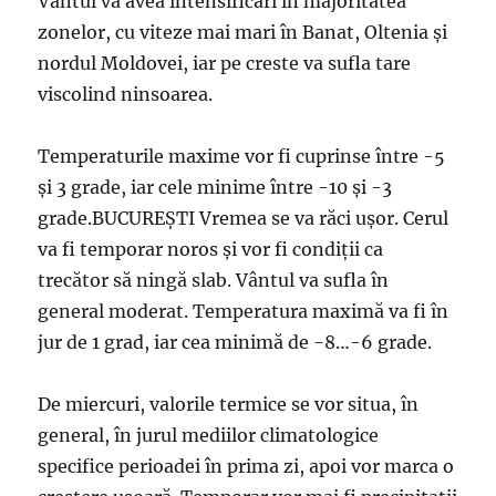
Vântul va avea intensificări în majoritatea
zonelor, cu viteze mai mari în Banat, Oltenia și
nordul Moldovei, iar pe creste va sufla tare
viscolind ninsoarea.
Temperaturile maxime vor fi cuprinse între -5
și 3 grade, iar cele minime între -10 și -3
grade.BUCUREŞTI Vremea se va răci ușor. Cerul
va fi temporar noros și vor fi condiții ca
trecător să ningă slab. Vântul va sufla în
general moderat. Temperatura maximă va fi în
jur de 1 grad, iar cea minimă de -8…-6 grade.
De miercuri, valorile termice se vor situa, în
general, în jurul mediilor climatologice
specifice perioadei în prima zi, apoi vor marca o