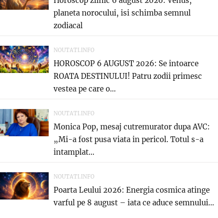
Horoscop zilnic 6 august 2026: Venus,
planeta norocului, isi schimba semnul
zodiacal
NOUTATI.INFO
HOROSCOP 6 AUGUST 2026: Se intoarce
ROATA DESTINULUI! Patru zodii primesc
vestea pe care o...
NOUTATI.INFO
Monica Pop, mesaj cutremurator dupa AVC:
„Mi-a fost pusa viata in pericol. Totul s-a
intamplat...
NOUTATI.INFO
Poarta Leului 2026: Energia cosmica atinge
varful pe 8 august – iata ce aduce semnului...