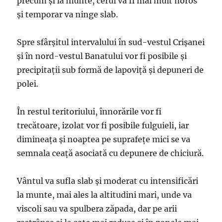
precum și la munte, cerul va fi mai mult noros
și temporar va ninge slab.
Spre sfârșitul intervalului în sud-vestul Crișanei
și în nord-vestul Banatului vor fi posibile și
precipitații sub formă de lapoviță și depuneri de
polei.
În restul teritoriului, înnorările vor fi
trecătoare, izolat vor fi posibile fulguieli, iar
dimineața și noaptea pe suprafețe mici se va
semnala ceață asociată cu depunere de chiciură.
Vântul va sufla slab și moderat cu intensificări
la munte, mai ales la altitudini mari, unde va
viscoli sau va spulbera zăpada, dar pe arii