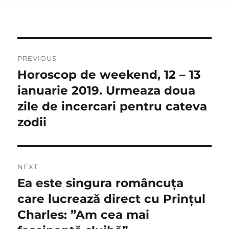
Navigare
PREVIOUS
în
Horoscop de weekend, 12 – 13
Previous
post:
ianuarie 2019. Urmeaza doua
articole
zile de incercari pentru cateva
zodii
NEXT
Ea este singura româncuța
Next
post:
care lucrează direct cu Prințul
Charles: ”Am cea mai