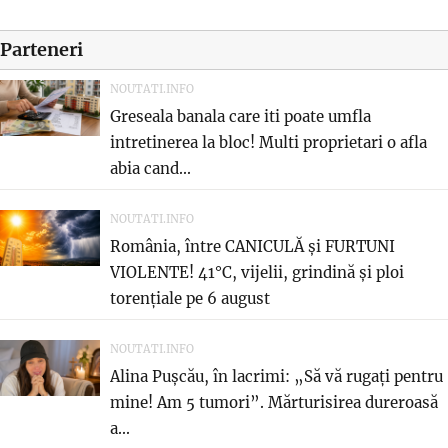
Parteneri
NOUTATI.INFO
Greseala banala care iti poate umfla
intretinerea la bloc! Multi proprietari o afla
abia cand...
NOUTATI.INFO
România, între CANICULĂ și FURTUNI
VIOLENTE! 41°C, vijelii, grindină și ploi
torențiale pe 6 august
NOUTATI.INFO
Alina Pușcău, în lacrimi: „Să vă rugați pentru
mine! Am 5 tumori”. Mărturisirea dureroasă
a...