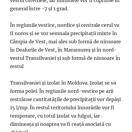
vestul Oltenieie, iar minimele vor fi cuprinse în
general între -7 și 1 grad.
În regiunile vestice, nordice și centrale cerul va
fi noros și se vor semnala precipitații mixte în
Câmpia de Vest, mai ales sub formă de ninsoare
în Dealurile de Vest, în Maramureș și în nord-
vestul Transilvaniei și sub formă de ninsoare în
restul
Transilvaniei și izolat în Moldova. Izolat se va
forma polei. În regiunile nord-vestice pe arii
restrânse cantitatățile de precipitații vor depăși
15 l/mp. În restul teritoriului înnorările vor fi
temporare, cu totul izolat va fulgui, iar
dimineața și noaptea va fi ceață asociată cu