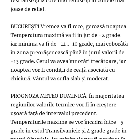
restrânse și la cote mai reduse și în zonele mai
joase de relief.
BUCUREŞTI Vremea va fi rece, geroasă noaptea.
Temperatura maximă va fi in jur de -2 grade,
iar minima va fi de -11…-10 grade, mai coborâtă
în zona preorășenească până în jurul valorii de
-13 grade. Cerul va avea înnorări trecătoare, iar
noaptea vor fi condiții de ceață asociată cu
chiciură. Vântul va sufla slab și moderat.
PROGNOZA METEO DUMINICĂ. În majoritatea
regiunilor valorile termice vor fi în creștere
ușoară față de intervalul precedent.
Temperaturile maxime se vor încadra între -5
grade in estul Transilvanieie și 4 grade grade in