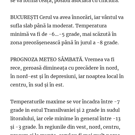
se va forma ceață, posibil asociată cu chiciură.
BUCUREŞTI Cerul va avea înnorări, iar vântul va
sufla slab până la moderat. Temperatura
minimă va fi de -6…-5 grade, mai scăzută în
zona preorășenească până în jurul a -8 grade.
PROGNOZA METEO SÂMBATĂ. Vremea va fi
rece, geroasă dimineața cu precădere în nord,
în nord-est și în depresiuni, iar noaptea local în
centru, în sud și în est.
Temperaturile maxime se vor încadra între -7
grade in estul Transilvaniei și 2 grade in sudul
litoralului, iar cele minime în general între -13
și -3 grade. În regiunile din vest, nord, centru,