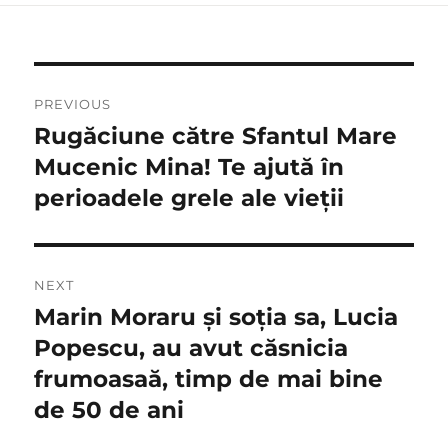
Navigare
PREVIOUS
în
Rugăciune către Sfantul Mare
Previous
post:
Mucenic Mina! Te ajută în
articole
perioadele grele ale vieții
NEXT
Marin Moraru și soția sa, Lucia
Next
post:
Popescu, au avut căsnicia
frumoasaă, timp de mai bine
de 50 de ani