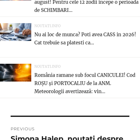
august! Pentru cele 12 zodii incepe o perioada
de SCHIMBARI...
NOUTATI.INFO
Nu ai loc de munca? Poti avea CASS in 2026!
Cat trebuie sa platesti ca...
NOUTATI.INFO
România ramane sub focul CANICULEI! Cod
ROȘU și PORTOCALIU de la ANM.
Meteorologii avertizează: vin...
Navigare
PREVIOUS
în
Simona Halep, noutati despre
Previous