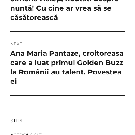
post:
nuntă! Cu cine ar vrea să se
articole
căsătorească
NEXT
Ana Maria Pantaze, croitoreasa
Next
post:
care a luat primul Golden Buzz
la Românii au talent. Povestea
ei
STIRI