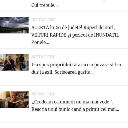
Cui trebuie...
NOUTATI.INFO
ALERTĂ în 26 de județe! Ruperi de nori,
VIITURI RAPIDE și pericol de INUNDAȚII.
Zonele...
NOUTATI.INFO
I-a spus propriului tata ca e o povara si l-a
dus la azil. Scrisoarea gasita...
NOUTATI.INFO
„Credeam ca nimeni nu ma mai vede”.
Reactia unui bunic cand a primit cel mai...