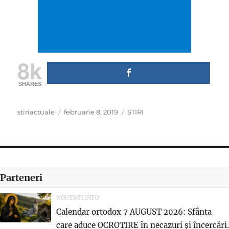
8k
SHARES
Author
Posted
Categories
stiriactuale
februarie 8, 2019
STIRI
on
Parteneri
NOUTATI.INFO
Calendar ortodox 7 AUGUST 2026: Sfânta
care aduce OCROTIRE în necazuri și încercări.