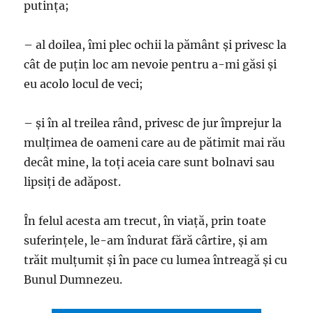
putința;
– al doilea, îmi plec ochii la pământ și privesc la
cât de puțin loc am nevoie pentru a-mi găsi și
eu acolo locul de veci;
– și în al treilea rând, privesc de jur împrejur la
mulțimea de oameni care au de pătimit mai rău
decât mine, la toți aceia care sunt bolnavi sau
lipsiți de adăpost.
În felul acesta am trecut, în viață, prin toate
suferințele, le-am îndurat fără cârtire, și am
trăit mulțumit și în pace cu lumea întreagă și cu
Bunul Dumnezeu.