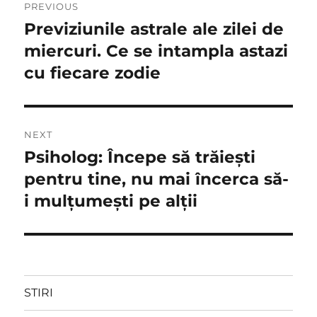
PREVIOUS
în
Previziunile astrale ale zilei de
Previous
post:
miercuri. Ce se intampla astazi
articole
cu fiecare zodie
NEXT
Psiholog: Începe să trăiești
Next
post:
pentru tine, nu mai încerca să-
i mulțumești pe alții
STIRI