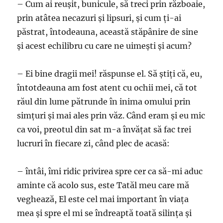
– Cum ai reușit, bunicule, să treci prin războaie,
prin atâtea necazuri și lipsuri, și cum ți-ai
păstrat, întodeauna, această stăpânire de sine
și acest echilibru cu care ne uimești și acum?
– Ei bine dragii mei! răspunse el. Să știți că, eu,
întotdeauna am fost atent cu ochii mei, că tot
răul din lume pătrunde în inima omului prin
simțuri și mai ales prin văz. Când eram și eu mic
ca voi, preotul din sat m-a învățat să fac trei
lucruri în fiecare zi, când plec de acasă:
– întâi, îmi ridic privirea spre cer ca să-mi aduc
aminte că acolo sus, este Tatăl meu care mă
veghează, El este cel mai important în viața
mea și spre el mi se îndreaptă toată silința și