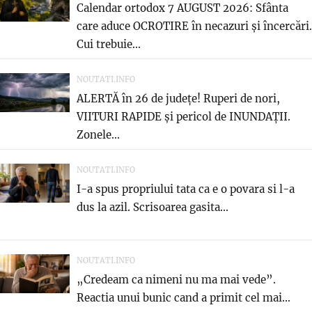
Calendar ortodox 7 AUGUST 2026: Sfânta
care aduce OCROTIRE în necazuri și încercări.
Cui trebuie...
NOUTATI.INFO
ALERTĂ în 26 de județe! Ruperi de nori,
VIITURI RAPIDE și pericol de INUNDAȚII.
Zonele...
NOUTATI.INFO
I-a spus propriului tata ca e o povara si l-a
dus la azil. Scrisoarea gasita...
NOUTATI.INFO
„Credeam ca nimeni nu ma mai vede”.
Reactia unui bunic cand a primit cel mai...