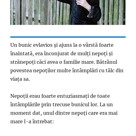
Un bunic evlavios și ajuns la o vârstă foarte
înaintată, era înconjurat de mulți nepoți și
strănepoți căci avea o familie mare. Bătrânul
povestea nepoților multe întâmplări cu tâlc din
viața sa.
Nepoții erau foarte entuziasmați de toate
întâmplările prin trecuse bunicul lor. La un
moment dat, unul dintre nepoți care era mai
mare l-a întrebat: