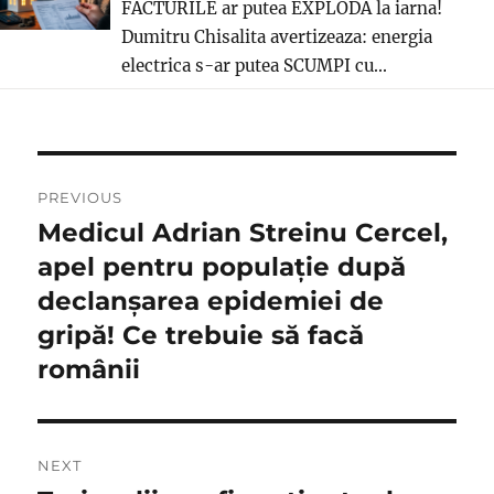
FACTURILE ar putea EXPLODA la iarna!
Dumitru Chisalita avertizeaza: energia
electrica s-ar putea SCUMPI cu...
Navigare
PREVIOUS
în
Medicul Adrian Streinu Cercel,
Previous
post:
apel pentru populație după
articole
declanșarea epidemiei de
gripă! Ce trebuie să facă
românii
NEXT