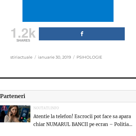
1.2k
SHARES
Author
Posted
Categories
stiriactuale
ianuarie 30, 2019
PSIHOLOGIE
on
Parteneri
NOUTATI.INFO
Atentie la telefon! Escrocii pot face sa apara
chiar NUMARUL BANCII pe ecran – Politia...