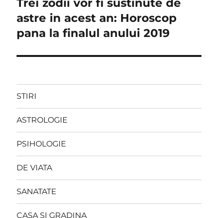
Trei zodii vor fi sustinute de
Next
post:
astre in acest an: Horoscop
pana la finalul anului 2019
STIRI
ASTROLOGIE
PSIHOLOGIE
DE VIATA
SANATATE
CASA SI GRADINA