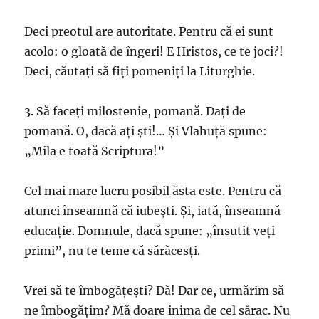
Deci preotul are autoritate. Pentru că ei sunt
acolo: o gloată de îngeri! E Hristos, ce te joci?!
Deci, căutați să fiți pomeniți la Liturghie.
3. Să faceți milostenie, pomană. Dați de
pomană. O, dacă ați ști!… Și Vlahuță spune:
„Mila e toată Scriptura!”
Cel mai mare lucru posibil ăsta este. Pentru că
atunci înseamnă că iubești. Și, iată, înseamnă
educație. Domnule, dacă spune: „însutit veți
primi”, nu te teme că sărăcesți.
Vrei să te îmbogățești? Dă! Dar ce, urmărim să
ne îmbogățim? Mă doare inima de cel sărac. Nu