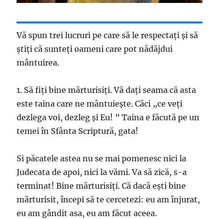
Vă spun trei lucruri pe care să le respectați și să
știți că sunteți oameni care pot nădăjdui
mântuirea.
1. Să fiți bine mărturisiți. Vă dați seama că asta
este taina care ne mântuiește. Căci „ce veți
dezlega voi, dezleg și Eu! ” Taina e făcută pe un
temei în Sfânta Scriptură, gata!
Si păcatele astea nu se mai pomenesc nici la
Judecata de apoi, nici la vămi. Va să zică, s-a
terminat! Bine mărturisiți. Că dacă ești bine
mărturisit, începi să te cercetezi: eu am înjurat,
eu am gândit asa, eu am făcut aceea.