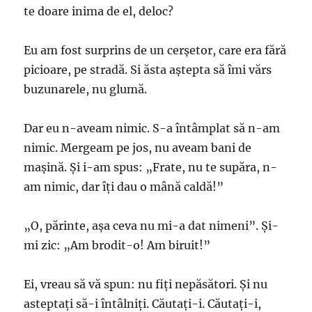
te doare inima de el, deloc?
Eu am fost surprins de un cerșetor, care era fără
picioare, pe stradă. Si ăsta aștepta să îmi vărs
buzunarele, nu glumă.
Dar eu n-aveam nimic. S-a întâmplat să n-am
nimic. Mergeam pe jos, nu aveam bani de
mașină. Și i-am spus: „Frate, nu te supăra, n-
am nimic, dar îți dau o mână caldă!”
„O, părinte, așa ceva nu mi-a dat nimeni”. Și-
mi zic: „Am brodit-o! Am biruit!”
Ei, vreau să vă spun: nu fiți nepăsători. Și nu
asteptați să-i întâlniți. Căutați-i. Căutați-i,