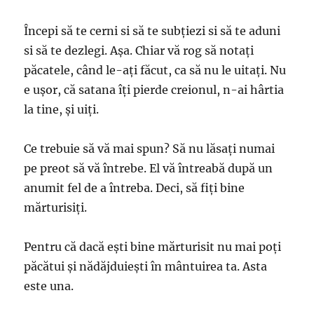
Începi să te cerni si să te subțiezi si să te aduni
si să te dezlegi. Așa. Chiar vă rog să notați
păcatele, când le-ați făcut, ca să nu le uitați. Nu
e ușor, că satana îți pierde creionul, n-ai hârtia
la tine, și uiți.
Ce trebuie să vă mai spun? Să nu lăsați numai
pe preot să vă întrebe. El vă întreabă după un
anumit fel de a întreba. Deci, să fiți bine
mărturisiți.
Pentru că dacă ești bine mărturisit nu mai poți
păcătui și nădăjduiești în mântuirea ta. Asta
este una.