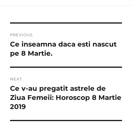
Navigare
PREVIOUS
în
Ce inseamna daca esti nascut
Previous
post:
pe 8 Martie.
articole
NEXT
Ce v-au pregatit astrele de
Next
post:
Ziua Femeii: Horoscop 8 Martie
2019