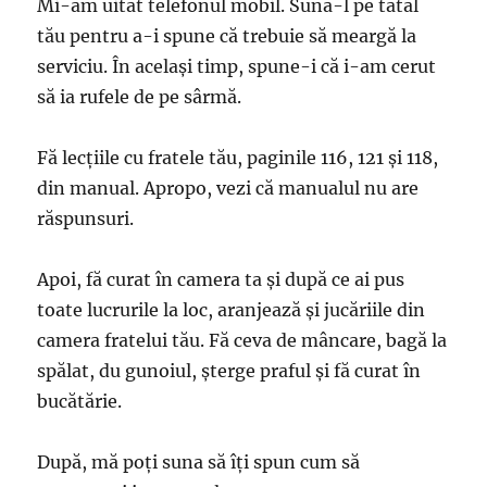
Mi-am uitat telefonul mobil. Sună-l pe tatăl
tău pentru a-i spune că trebuie să meargă la
serviciu. În același timp, spune-i că i-am cerut
să ia rufele de pe sârmă.
Fă lecțiile cu fratele tău, paginile 116, 121 și 118,
din manual. Apropo, vezi că manualul nu are
răspunsuri.
Apoi, fă curat în camera ta și după ce ai pus
toate lucrurile la loc, aranjează și jucăriile din
camera fratelui tău. Fă ceva de mâncare, bagă la
spălat, du gunoiul, șterge praful și fă curat în
bucătărie.
După, mă poți suna să îți spun cum să