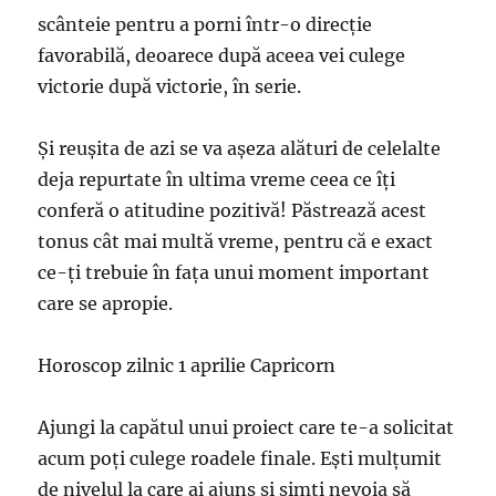
scânteie pentru a porni într-o direcţie
favorabilă, deoarece după aceea vei culege
victorie după victorie, în serie.
Şi reuşita de azi se va aşeza alături de celelalte
deja repurtate în ultima vreme ceea ce îţi
conferă o atitudine pozitivă! Păstrează acest
tonus cât mai multă vreme, pentru că e exact
ce-ţi trebuie în faţa unui moment important
care se apropie.
Horoscop zilnic 1 aprilie Capricorn
Ajungi la capătul unui proiect care te-a solicitat
acum poţi culege roadele finale. Eşti mulţumit
de nivelul la care ai ajuns şi simţi nevoia să