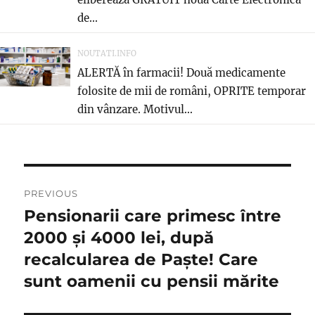
de...
NOUTATI.INFO
ALERTĂ în farmacii! Două medicamente
folosite de mii de români, OPRITE temporar
din vânzare. Motivul...
Navigare
PREVIOUS
în
Pensionarii care primesc între
Previous
post:
2000 și 4000 lei, după
articole
recalcularea de Paște! Care
sunt oamenii cu pensii mărite