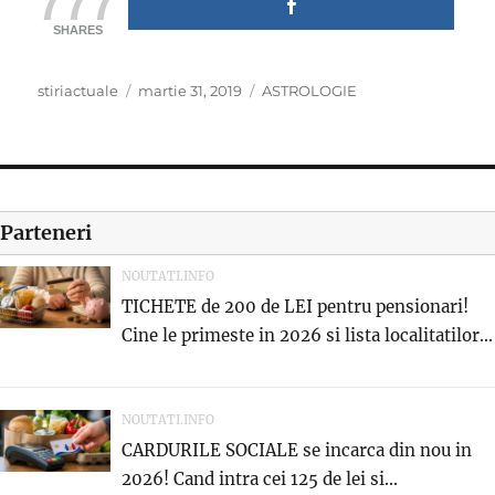
777
SHARES
Author
Posted
Categories
stiriactuale
martie 31, 2019
ASTROLOGIE
on
Parteneri
NOUTATI.INFO
TICHETE de 200 de LEI pentru pensionari!
Cine le primeste in 2026 si lista localitatilor...
NOUTATI.INFO
CARDURILE SOCIALE se incarca din nou in
2026! Cand intra cei 125 de lei si...