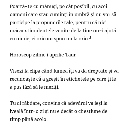
Poartă-te cu mănuşi, pe cât posibil, cu acei
oameni care stau cuminţi în umbră şi nu vor să
participe la propunerile tale, pentru că nici
măcar stimulentele venite de la tine nu-i ajută
cu nimic, ci oricum spun nu la orice!
Horoscop zilnic 1 aprilie Taur
Visezi la clipa când lumea îţi va da dreptate şi va
recunoaşte că a greşit în etichetele pe care ţi le-
a pus fără să le meriţi.
Tu ai răbdare, convins că adevărul va ieşi la
iveală într-o zi şi nu e decât o chestiune de
timp până acolo.