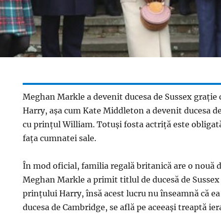
Meghan Markle a devenit ducesa de Sussex graţie c
Harry, aşa cum Kate Middleton a devenit ducesa 
cu prinţul William. Totuşi fosta actriţă este obligat
faţa cumnatei sale.
În mod oficial, familia regală britanică are o nouă 
Meghan Markle a primit titlul de ducesă de Sussex 
prinţului Harry, însă acest lucru nu înseamnă că ea
ducesa de Cambridge, se află pe aceeaşi treaptă ier