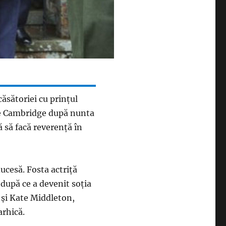
ăsătoriei cu prinţul
de Cambridge după nunta
ă să facă reverenţă în
ducesă. Fosta actriţă
după ce a devenit soţia
 şi Kate Middleton,
arhică.