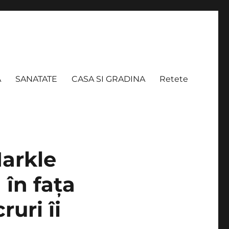
A
SANATATE
CASA SI GRADINA
Retete
arkle
 în faţa
ruri îi