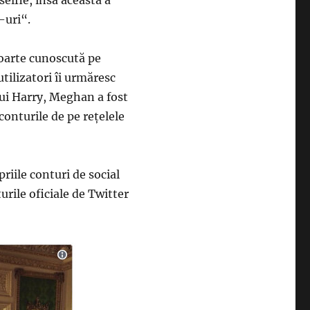
selfie, însă aceasta a
-uri“.
foarte cunoscută pe
tilizatori îi urmăresc
ului Harry, Meghan a fost
 conturile de pe reţelele
priile conturi de social
urile oficiale de Twitter