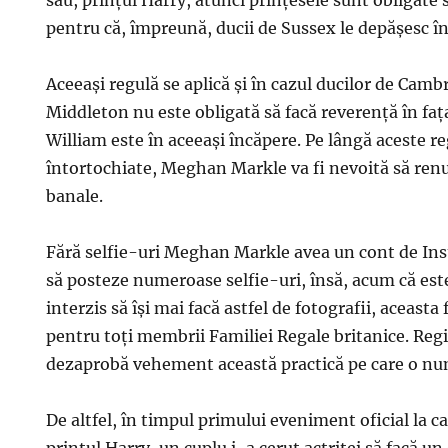
său, prinţul Harry, atunci prinţesele sunt obligate să
pentru că, împreună, ducii de Sussex le depăşesc în
Aceeaşi regulă se aplică şi în cazul ducilor de Camb
Middleton nu este obligată să facă reverenţă în faţ
William este în aceeaşi încăpere. Pe lângă aceste re
întortochiate, Meghan Markle va fi nevoită să renun
banale.
Fără selfie-uri Meghan Markle avea un cont de In
să posteze numeroase selfie-uri, însă, acum că est
interzis să îşi mai facă astfel de fotografii, aceasta
pentru toţi membrii Familiei Regale britanice. Regi
dezaprobă vehement această practică pe care o nu
De altfel, în timpul primului eveniment oficial la ca