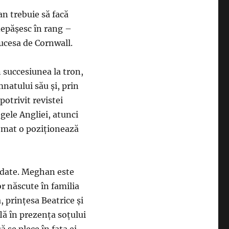
n trebuie să facă
depăşesc în rang –
ducesa de Cornwall.
n succesiunea la tron,
natului său şi, prin
potrivit revistei
gele Angliei, atunci
tomat o poziţionează
ciudate. Meghan este
or născute în familia
, prinţesa Beatrice şi
lă în prezenţa soţului