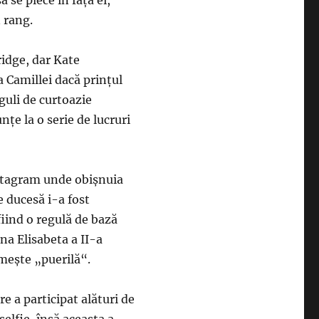
 se plece în faţa ei,
 rang.
ridge, dar Kate
a Camillei dacă prinţul
guli de curtoazie
ţe la o serie de lucruri
stagram unde obişnuia
e ducesă i-a fost
 fiind o regulă de bază
na Elisabeta a II-a
meşte „puerilă“.
re a participat alături de