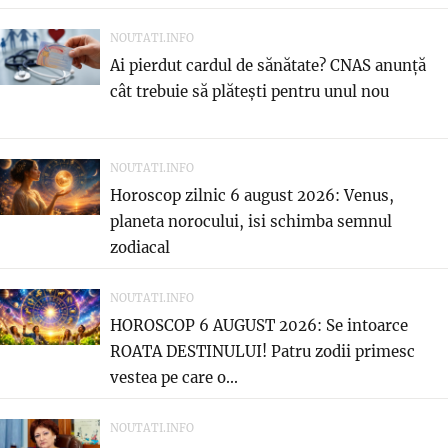
NOUTATI.INFO
Ai pierdut cardul de sănătate? CNAS anunță
cât trebuie să plătești pentru unul nou
NOUTATI.INFO
Horoscop zilnic 6 august 2026: Venus,
planeta norocului, isi schimba semnul
zodiacal
NOUTATI.INFO
HOROSCOP 6 AUGUST 2026: Se intoarce
ROATA DESTINULUI! Patru zodii primesc
vestea pe care o...
NOUTATI.INFO