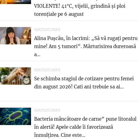
VIOLENTE! 41°C, vijelii, grindină și ploi
torențiale pe 6 august
NOUTATI.INFO
Alina Pușcău, în lacrimi: „Să vă rugați pentru
mine! Am 5 tumori”. Mărturisirea dureroasă
a...
NOUTATI.INFO
Se schimba stagiul de cotizare pentru femei
din august 2026! Cati ani trebuie sa ai...
NOUTATI.INFO
Bacteria mâncătoare de carne” pune litoralul
în alertă! Apele calde îi favorizează
înmulțirea. Cine este...