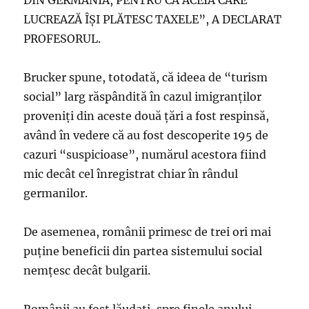
DIN GERMANIA, PENTRU CĂ ACEIA CARE
LUCREAZĂ ÎŞI PLĂTESC TAXELE”, A DECLARAT
PROFESORUL.
Brucker spune, totodată, că ideea de “turism
social” larg răspândită în cazul imigranţilor
proveniţi din aceste două ţări a fost respinsă,
având în vedere că au fost descoperite 195 de
cazuri “suspicioase”, numărul acestora fiind
mic decât cel înregistrat chiar în rândul
germanilor.
De asemenea, românii primesc de trei ori mai
puţine beneficii din partea sistemului social
nemţesc decât bulgarii.