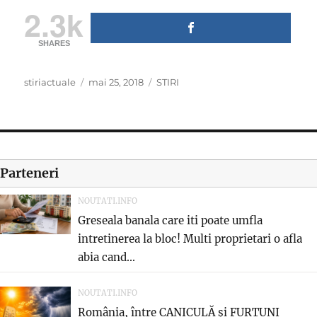
2.3k
SHARES
Author
Posted
Categories
stiriactuale
mai 25, 2018
STIRI
on
Parteneri
NOUTATI.INFO
Greseala banala care iti poate umfla
intretinerea la bloc! Multi proprietari o afla
abia cand...
NOUTATI.INFO
România, între CANICULĂ și FURTUNI