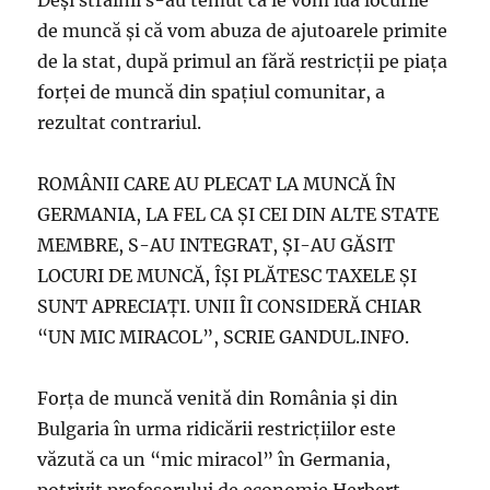
Deși străinii s-au temut că le vom lua locurile
de muncă şi că vom abuza de ajutoarele primite
de la stat, după primul an fără restricţii pe piaţa
forţei de muncă din spaţiul comunitar, a
rezultat contrariul.
ROMÂNII CARE AU PLECAT LA MUNCĂ ÎN
GERMANIA, LA FEL CA ŞI CEI DIN ALTE STATE
MEMBRE, S-AU INTEGRAT, ŞI-AU GĂSIT
LOCURI DE MUNCĂ, ÎŞI PLĂTESC TAXELE ŞI
SUNT APRECIAŢI. UNII ÎI CONSIDERĂ CHIAR
“UN MIC MIRACOL”, SCRIE GANDUL.INFO.
Forţa de muncă venită din România şi din
Bulgaria în urma ridicării restricţiilor este
văzută ca un “mic miracol” în Germania,