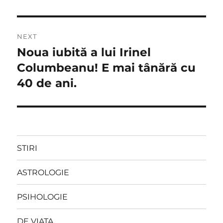
NEXT
Noua iubită a lui Irinel
Next
post:
Columbeanu! E mai tânără cu
40 de ani.
STIRI
ASTROLOGIE
PSIHOLOGIE
DE VIATA