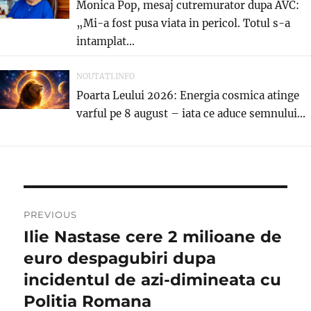
Monica Pop, mesaj cutremurator dupa AVC:
„Mi-a fost pusa viata in pericol. Totul s-a
intamplat...
NOUTATI.INFO
Poarta Leului 2026: Energia cosmica atinge
varful pe 8 august – iata ce aduce semnului...
Navigare
PREVIOUS
în
Ilie Nastase cere 2 milioane de
Previous
post:
euro despagubiri dupa
articole
incidentul de azi-dimineata cu
Politia Romana