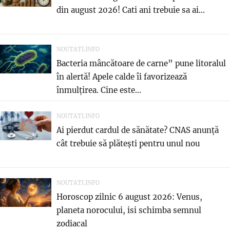
din august 2026! Cati ani trebuie sa ai...
NOUTATI.INFO
Bacteria mâncătoare de carne” pune litoralul
în alertă! Apele calde îi favorizează
înmulțirea. Cine este...
NOUTATI.INFO
Ai pierdut cardul de sănătate? CNAS anunță
cât trebuie să plătești pentru unul nou
NOUTATI.INFO
Horoscop zilnic 6 august 2026: Venus,
planeta norocului, isi schimba semnul
zodiacal