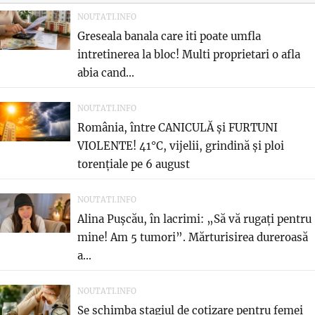
NOUTATI.INFO
Greseala banala care iti poate umfla
intretinerea la bloc! Multi proprietari o afla
abia cand...
NOUTATI.INFO
România, între CANICULĂ și FURTUNI
VIOLENTE! 41°C, vijelii, grindină și ploi
torențiale pe 6 august
NOUTATI.INFO
Alina Pușcău, în lacrimi: „Să vă rugați pentru
mine! Am 5 tumori”. Mărturisirea dureroasă
a...
NOUTATI.INFO
Se schimba stagiul de cotizare pentru femei