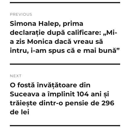
Navigare
PREVIOUS
în
Simona Halep, prima
Previous
post:
declarație după calificare: „Mi-
articole
a zis Monica dacă vreau să
intru, i-am spus că e mai bună”
NEXT
O fostă învăţătoare din
Next
post:
Suceava a împlinit 104 ani şi
trăieşte dintr-o pensie de 296
de lei