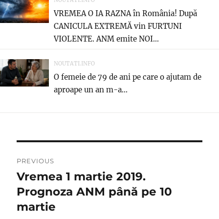
VREMEA O IA RAZNA în România! După
CANICULA EXTREMĂ vin FURTUNI
VIOLENTE. ANM emite NOI...
NOUTATI.INFO
O femeie de 79 de ani pe care o ajutam de
aproape un an m-a...
Navigare
PREVIOUS
în
Vremea 1 martie 2019.
Previous
post:
Prognoza ANM până pe 10
articole
martie