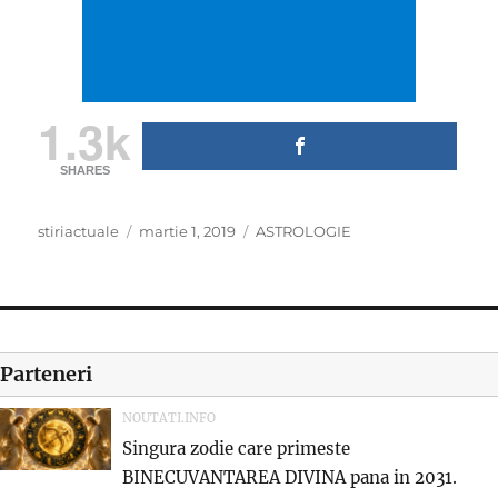
1.3k
SHARES
Author
Posted
Categories
stiriactuale
martie 1, 2019
ASTROLOGIE
on
Parteneri
NOUTATI.INFO
Singura zodie care primeste
BINECUVANTAREA DIVINA pana in 2031.