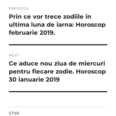
Navigare
PREVIOUS
în
Prin ce vor trece zodiile in
Previous
post:
ultima luna de iarna: Horoscop
articole
februarie 2019.
NEXT
Ce aduce nou ziua de miercuri
Next
post:
pentru fiecare zodie. Horoscop
30 ianuarie 2019
STIRI