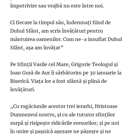
împotrivire sau vrajbă nu este între noi.
Ci fiecare la timpul său, îndemnaţi fiind de
Duhul Sfânt, am scris învăţături pentru
mântuirea oamenilor. Cum ne-a insuflat Duhul
Sfânt, aşa am învăţat”
Pe Sfinţii Vasile cel Mare, Grigorie Teologul şi
Ioan Gură de Aur îi sărbătorim pe 30 ianuarie la
Biserică. Viața lor a fost sfântă și plină de
învățături.
„Cu rugăciunile acestor trei ierarhi, Hristoase
Dumnezeul nostru, şi cu ale tuturor sfinţilor
surpă şi risipeşte ridicările eresurilor; şi pe noi
în unire şi paşnică aşezare ne păzeşte şi ne