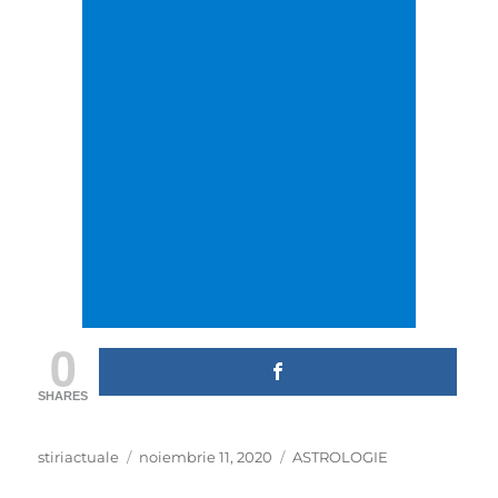
0
SHARES
Author
Posted
Categories
stiriactuale
noiembrie 11, 2020
ASTROLOGIE
on