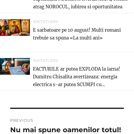
atrag NOROCUL, iubirea si oportunitatea
care...
NOUTATI.INFO
E sarbatoare pe 10 august! Multi romani
trebuie sa spuna «La multi ani»
NOUTATI.INFO
FACTURILE ar putea EXPLODA la iarna!
Dumitru Chisalita avertizeaza: energia
electrica s-ar putea SCUMPI cu...
Navigare
PREVIOUS
în
Nu mai spune oamenilor totul!
Previous