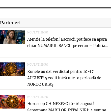
Parteneri
NOUTATI.INFO
Atentie la telefon! Escrocii pot face sa apara
chiar NUMARUL BANCII pe ecran – Politia...
NOUTATI.INFO
Runele au dat verdictul pentru 10-17
AUGUST! 5 zodii intră într-o perioadă de
NOROC URIAȘ...
NOUTATI.INFO
Horoscop CHINEZESC 10-16 august!
Saptamana MARILOR INTALNIRI: 4 semne