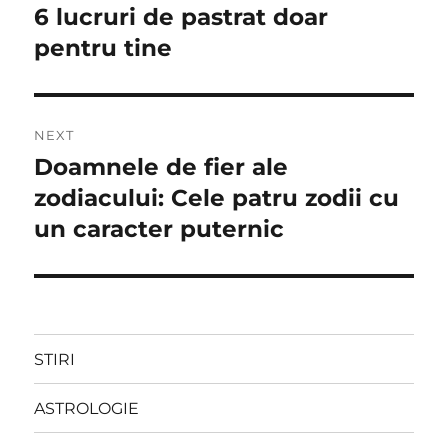
post:
6 lucruri de pastrat doar
articole
pentru tine
NEXT
Doamnele de fier ale
Next
post:
zodiacului: Cele patru zodii cu
un caracter puternic
STIRI
ASTROLOGIE