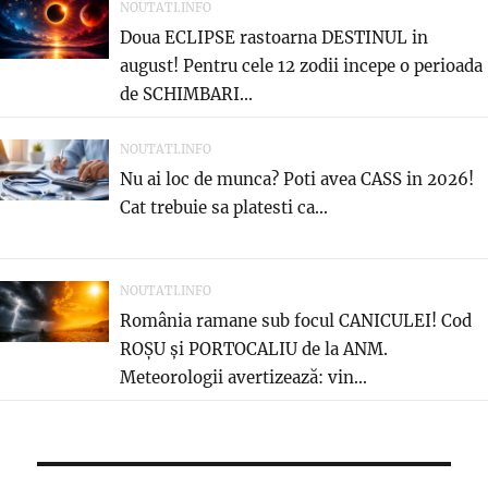
NOUTATI.INFO
Doua ECLIPSE rastoarna DESTINUL in
august! Pentru cele 12 zodii incepe o perioada
de SCHIMBARI...
NOUTATI.INFO
Nu ai loc de munca? Poti avea CASS in 2026!
Cat trebuie sa platesti ca...
NOUTATI.INFO
România ramane sub focul CANICULEI! Cod
ROȘU și PORTOCALIU de la ANM.
Meteorologii avertizează: vin...
Navigare