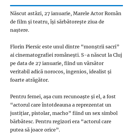
Născut astăzi, 27 ianuarie, Marele Actor Român
de film şi teatru, îşi sărbătoreşte ziua de
naştere.
Florin Piersic este unul dintre “monştrii sacri”
ai cinematografiei româneşti. S-a născut la Cluj
pe data de 27 ianuarie, fiind un vărsător
veritabil adică norocos, ingenios, idealist şi
foarte atrăgător.
Pentru femei, aşa cum recunoaşte şi el, a fost
“actorul care întotdeauna a reprezentat un
justiţiar, pistolar, macho” fiind un sex simbol
bărbătesc. Pentru regizori era “actorul care
putea să joace orice”.