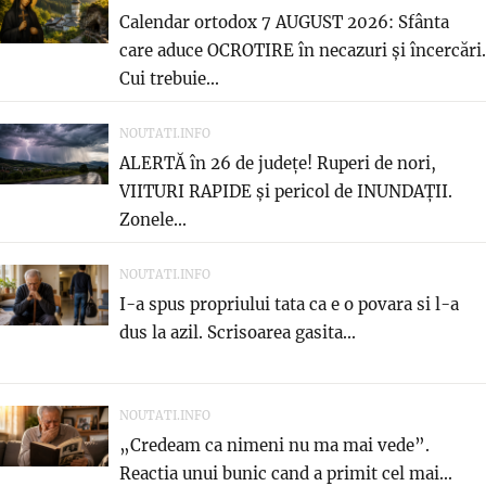
Calendar ortodox 7 AUGUST 2026: Sfânta
care aduce OCROTIRE în necazuri și încercări.
Cui trebuie...
NOUTATI.INFO
ALERTĂ în 26 de județe! Ruperi de nori,
VIITURI RAPIDE și pericol de INUNDAȚII.
Zonele...
NOUTATI.INFO
I-a spus propriului tata ca e o povara si l-a
dus la azil. Scrisoarea gasita...
NOUTATI.INFO
„Credeam ca nimeni nu ma mai vede”.
Reactia unui bunic cand a primit cel mai...