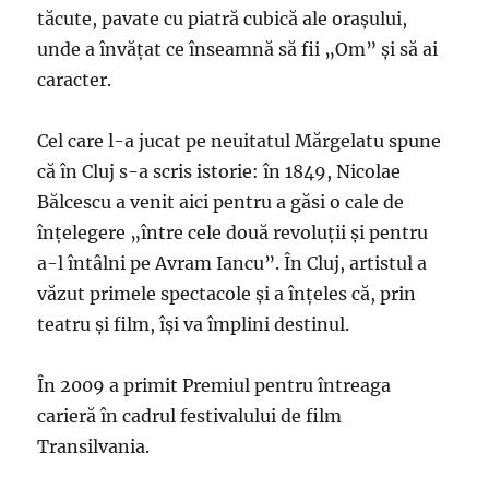
tăcute, pavate cu piatră cubică ale oraşului,
unde a învăţat ce înseamnă să fii „Om” şi să ai
caracter.
Cel care l-a jucat pe neuitatul Mărgelatu spune
că în Cluj s-a scris istorie: în 1849, Nicolae
Bălcescu a venit aici pentru a găsi o cale de
înţelegere „între cele două revoluţii şi pentru
a-l întâlni pe Avram Iancu”. În Cluj, artistul a
văzut primele spectacole şi a înţeles că, prin
teatru şi film, îşi va împlini destinul.
În 2009 a primit Premiul pentru întreaga
carieră în cadrul festivalului de film
Transilvania.