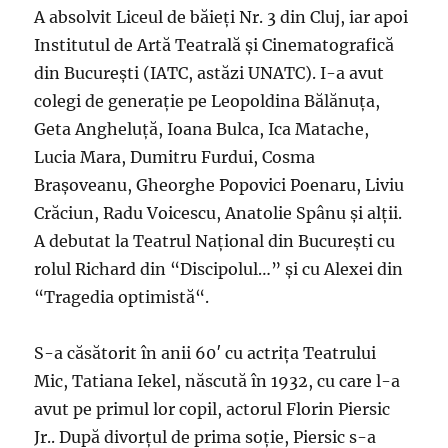
A absolvit Liceul de băieţi Nr. 3 din Cluj, iar apoi
Institutul de Artă Teatrală şi Cinematografică
din Bucureşti (IATC, astăzi UNATC). I-a avut
colegi de generaţie pe Leopoldina Bălănuţa,
Geta Angheluţă, Ioana Bulca, Ica Matache,
Lucia Mara, Dumitru Furdui, Cosma
Braşoveanu, Gheorghe Popovici Poenaru, Liviu
Crăciun, Radu Voicescu, Anatolie Spânu şi alţii.
A debutat la Teatrul Naţional din Bucureşti cu
rolul Richard din “Discipolul…” şi cu Alexei din
“Tragedia optimistă“.
S-a căsătorit în anii 60′ cu actriţa Teatrului
Mic, Tatiana Iekel, născută în 1932, cu care l-a
avut pe primul lor copil, actorul Florin Piersic
Jr.. După divorţul de prima soţie, Piersic s-a