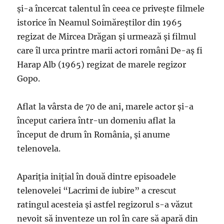
şi-a încercat talentul în ceea ce priveşte filmele
istorice în Neamul Soimăreştilor din 1965
regizat de Mircea Drăgan şi urmează şi filmul
care îl urca printre marii actori români De-aş fi
Harap Alb (1965) regizat de marele regizor
Gopo.
Aflat la vârsta de 70 de ani, marele actor şi-a
început cariera într-un domeniu aflat la
început de drum în România, şi anume
telenovela.
Apariţia iniţial în două dintre episoadele
telenovelei “Lacrimi de iubire” a crescut
ratingul acesteia şi astfel regizorul s-a văzut
nevoit să inventeze un rol în care să apară din