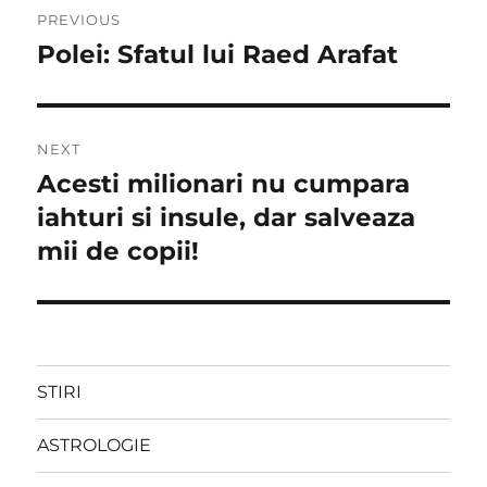
PREVIOUS
în
Polei: Sfatul lui Raed Arafat
Previous
post:
articole
NEXT
Acesti milionari nu cumpara
Next
post:
iahturi si insule, dar salveaza
mii de copii!
STIRI
ASTROLOGIE