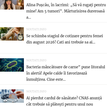
Alina Pușcău, în lacrimi: „Să vă rugați pentru
mine! Am 5 tumori”. Mărturisirea dureroasă
a...
NOUTATI.INFO
Se schimba stagiul de cotizare pentru femei
din august 2026! Cati ani trebuie sa ai...
NOUTATI.INFO
Bacteria mâncătoare de carne” pune litoralul
în alertă! Apele calde îi favorizează
înmulțirea. Cine este...
NOUTATI.INFO
Ai pierdut cardul de sănătate? CNAS anunță
cât trebuie să plătești pentru unul nou