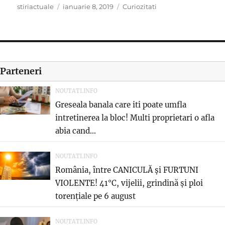
Author
Posted
Categories
stiriactuale
ianuarie 8, 2019
Curiozitati
on
Parteneri
NOUTATI.INFO
Greseala banala care iti poate umfla
intretinerea la bloc! Multi proprietari o afla
abia cand...
NOUTATI.INFO
România, între CANICULĂ și FURTUNI
VIOLENTE! 41°C, vijelii, grindină și ploi
torențiale pe 6 august
NOUTATI.INFO