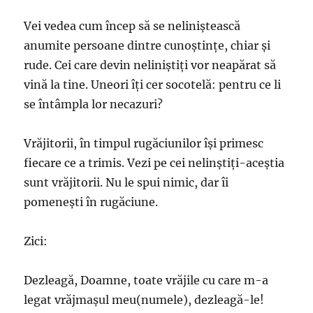
Vei vedea cum încep să se neliniştească
anumite persoane dintre cunoştinţe, chiar şi
rude. Cei care devin neliniştiţi vor neapărat să
vină la tine. Uneori îţi cer socotelă: pentru ce li
se întâmpla lor necazuri?
Vrăjitorii, în timpul rugăciunilor îşi primesc
fiecare ce a trimis. Vezi pe cei nelinştiţi-aceştia
sunt vrăjitorii. Nu le spui nimic, dar îi
pomeneşti în rugăciune.
Zici:
Dezleagă, Doamne, toate vrăjile cu care m-a
legat vrăjmaşul meu(numele), dezleagă-le!