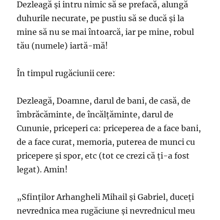
Dezleagă şi intru nimic să se prefacă, alungă
duhurile necurate, pe pustiu să se ducă şi la
mine să nu se mai întoarcă, iar pe mine, robul
tău (numele) iartă-mă!
În timpul rugăciunii cere:
Dezleagă, Doamne, darul de bani, de casă, de
îmbrăcăminte, de încălţăminte, darul de
Cununie, priceperi ca: priceperea de a face bani,
de a face curat, memoria, puterea de munci cu
pricepere şi spor, etc (tot ce crezi că ţi-a fost
legat). Amin!
„Sfinţilor Arhangheli Mihail şi Gabriel, duceţi
nevrednica mea rugăciune şi nevrednicul meu