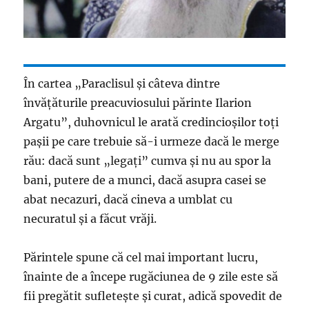
În cartea „Paraclisul şi câteva dintre
învăţăturile preacuviosului părinte Ilarion
Argatu”, duhovnicul le arată credincioşilor toţi
paşii pe care trebuie să-i urmeze dacă le merge
rău: dacă sunt „legaţi” cumva şi nu au spor la
bani, putere de a munci, dacă asupra casei se
abat necazuri, dacă cineva a umblat cu
necuratul şi a făcut vrăji.
Părintele spune că cel mai important lucru,
înainte de a începe rugăciunea de 9 zile este să
fii pregătit sufleteşte şi curat, adică spovedit de