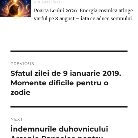
NOUTATI.INFO
Poarta Leului 2026: Energia cosmica atinge
varful pe 8 august – iata ce aduce semnului...
Navigare
PREVIOUS
în
Sfatul zilei de 9 ianuarie 2019.
Previous
post:
Momente dificile pentru o
articole
zodie
NEXT
Îndemnurile duhovnicului
Next
post: