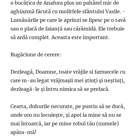
o bucăţica de Anafura plus un pahărel mic de
aghiazmă făcută cu molitfele sfântului Vasile. -
Lumânările pe care le aprinzi se lipesc pe o tavă
sau o placă de faianţă sau cărămidă. Ele trebuie
să ardă complet. Aceasta este important.
Rugăciune de cerere:
Dezleagă, Doamne, toate vrăjile si farmecele cu
care m-au legat vrăjmaşii mei ştiuţi şi neştiuţi,
dezleagă-le şi întru nimica să se prefacă.
Cearta, duhurile necurate, pe pustiu să se ducă,
unde om nu locuieşte, şi apoi la mine să nu se
mai întoarcă, iar pe mine robul tău (numele)
apăra-mă!