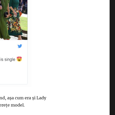
ond, așa cum era și Lady
nerețe model.