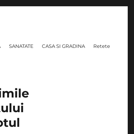
A
SANATATE
CASA SI GRADINA
Retete
nimile
ului
tul