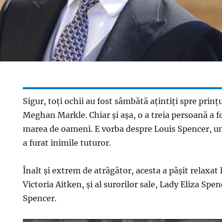
Sigur, toți ochii au fost sâmbătă ațintiți spre prințu
Meghan Markle. Chiar și așa, o a treia persoană a f
marea de oameni. E vorba despre Louis Spencer, un
a furat inimile tuturor.
Înalt și extrem de atrăgător, acesta a pășit relaxat
Victoria Aitken, și al surorilor sale, Lady Eliza Spen
Spencer.