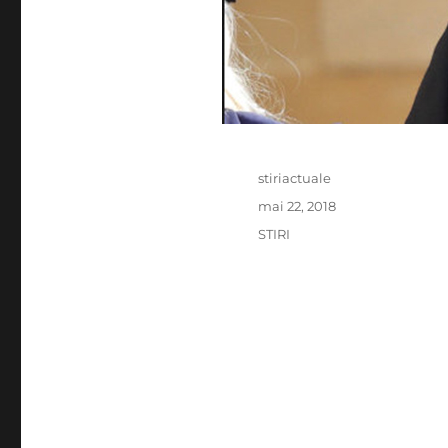
Author
stiriactuale
Posted
mai 22, 2018
on
Categories
STIRI