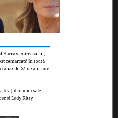
l Harry și mireasa lui,
ost remarcată în toată
 tânăr de 24 de ani care
 la brațul mamei sale,
cer și Lady Kitty