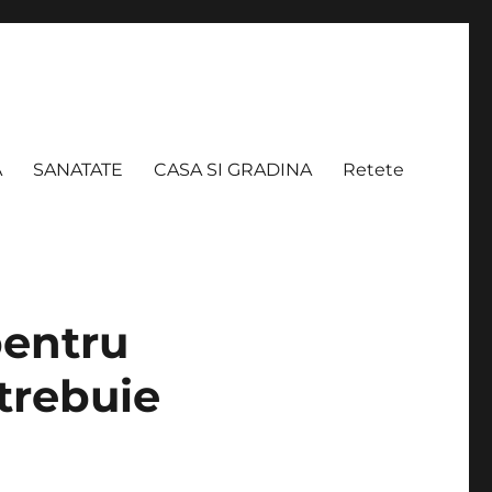
A
SANATATE
CASA SI GRADINA
Retete
pentru
 trebuie