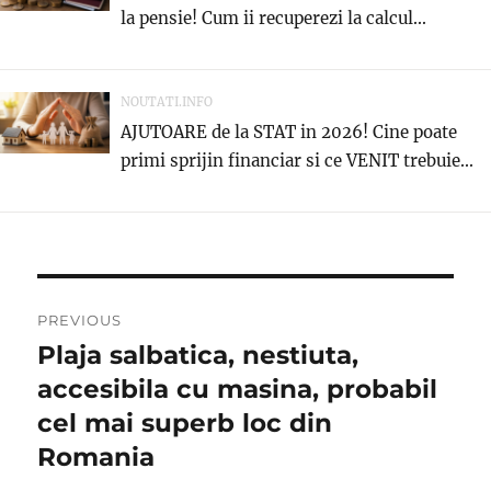
la pensie! Cum ii recuperezi la calcul...
NOUTATI.INFO
AJUTOARE de la STAT in 2026! Cine poate
primi sprijin financiar si ce VENIT trebuie...
Navigare
PREVIOUS
în
Plaja salbatica, nestiuta,
Previous
post:
accesibila cu masina, probabil
articole
cel mai superb loc din
Romania