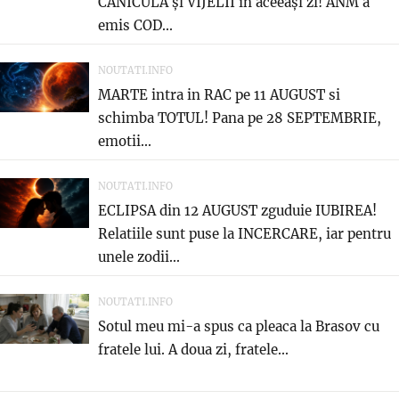
CANICULĂ și VIJELII în aceeași zi! ANM a
emis COD...
NOUTATI.INFO
MARTE intra in RAC pe 11 AUGUST si
schimba TOTUL! Pana pe 28 SEPTEMBRIE,
emotii...
NOUTATI.INFO
ECLIPSA din 12 AUGUST zguduie IUBIREA!
Relatiile sunt puse la INCERCARE, iar pentru
unele zodii...
NOUTATI.INFO
Sotul meu mi-a spus ca pleaca la Brasov cu
fratele lui. A doua zi, fratele...