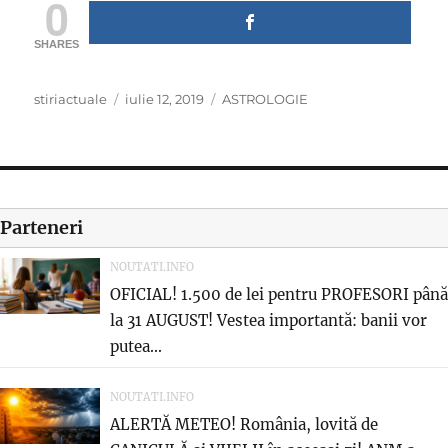
0
SHARES
Author
Posted
Categories
stiriactuale
iulie 12, 2019
ASTROLOGIE
on
Parteneri
NOUTATI.INFO
OFICIAL! 1.500 de lei pentru PROFESORI până
la 31 AUGUST! Vestea importantă: banii vor
putea...
NOUTATI.INFO
ALERTĂ METEO! România, lovită de