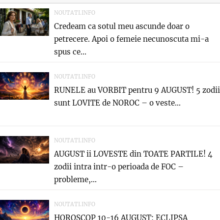
NOUTATI.INFO
Credeam ca sotul meu ascunde doar o
petrecere. Apoi o femeie necunoscuta mi-a
spus ce...
NOUTATI.INFO
RUNELE au VORBIT pentru 9 AUGUST! 5 zodii
sunt LOVITE de NOROC – o veste...
NOUTATI.INFO
AUGUST ii LOVESTE din TOATE PARTILE! 4
zodii intra intr-o perioada de FOC –
probleme,...
NOUTATI.INFO
HOROSCOP 10-16 AUGUST: ECLIPSA