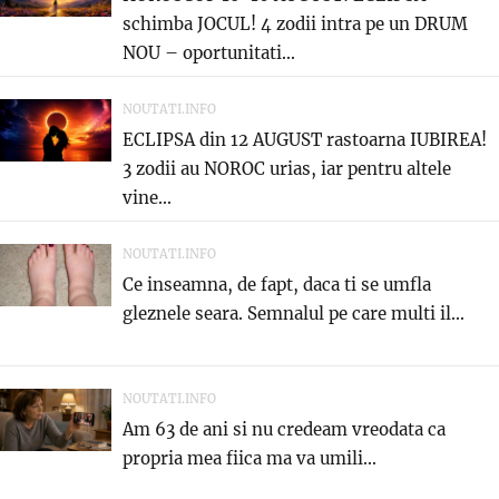
schimba JOCUL! 4 zodii intra pe un DRUM
NOU – oportunitati...
NOUTATI.INFO
ECLIPSA din 12 AUGUST rastoarna IUBIREA!
3 zodii au NOROC urias, iar pentru altele
vine...
NOUTATI.INFO
Ce inseamna, de fapt, daca ti se umfla
gleznele seara. Semnalul pe care multi il...
NOUTATI.INFO
Am 63 de ani si nu credeam vreodata ca
propria mea fiica ma va umili...