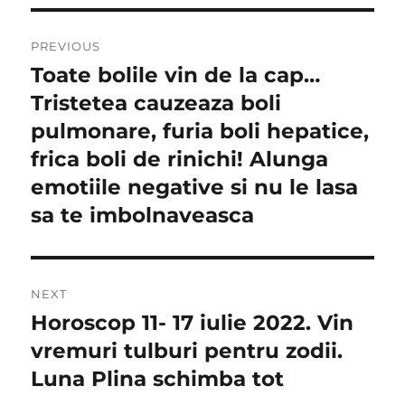
Navigare
PREVIOUS
în
Toate bolile vin de la cap…
Previous
post:
Tristetea cauzeaza boli
articole
pulmonare, furia boli hepatice,
frica boli de rinichi! Alunga
emotiile negative si nu le lasa
sa te imbolnaveasca
NEXT
Horoscop 11- 17 iulie 2022. Vin
Next
post:
vremuri tulburi pentru zodii.
Luna Plina schimba tot