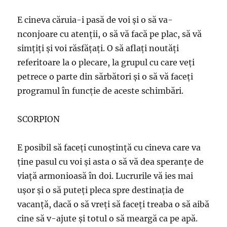
E cineva căruia-i pasă de voi şi o să va-
nconjoare cu atenţii, o să vă facă pe plac, să vă
simţiţi şi voi răsfăţaţi. O să aflaţi noutăţi
referitoare la o plecare, la grupul cu care veţi
petrece o parte din sărbători şi o să vă faceţi
programul în funcţie de aceste schimbări.
SCORPION
E posibil să faceţi cunoştinţă cu cineva care va
ţine pasul cu voi şi asta o să vă dea speranţe de
viaţă armonioasă în doi. Lucrurile vă ies mai
uşor şi o să puteţi pleca spre destinaţia de
vacanţă, dacă o să vreţi să faceţi treaba o să aibă
cine să v-ajute şi totul o să meargă ca pe apă.