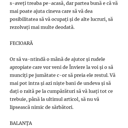
s-aveţi treaba pe-acasă, dar partea bună e că vă
mai poate ajuta cineva care să vă dea
posibilitatea să vă ocupaţi şi de alte lucruri, să
rezolvaţi mai multe deodată.
FECIOARĂ
Or să va-ntindă o mână de ajutor şi rudele
apropiate care vor veni de Înviere la voi şi o să
munciţi pe jumătate c-or să preia ele restul. Vă
mai pot intra şi azi nişte bani de undeva şi să
daţi o raită pe la cumpărături să vă luaţi tot ce
trebuie, până la ultimul articol, să nu vă
lipsească nimic de sărbători.
BALANŢA