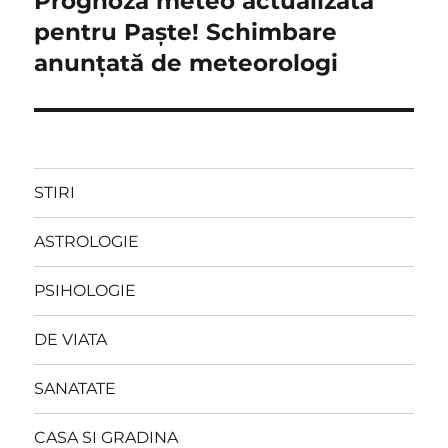
Prognoză meteo actualizată
post:
pentru Paște! Schimbare
anunțată de meteorologi
STIRI
ASTROLOGIE
PSIHOLOGIE
DE VIATA
SANATATE
CASA SI GRADINA