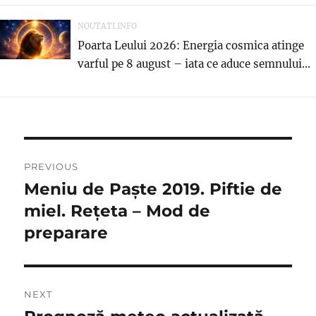
NOUTATI.INFO
Poarta Leului 2026: Energia cosmica atinge
varful pe 8 august – iata ce aduce semnului...
Navigare
PREVIOUS
în
Meniu de Paşte 2019. Piftie de
Previous
post:
miel. Reţeta – Mod de
articole
preparare
NEXT
Next