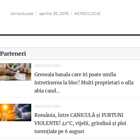
Author
Posted
Categories
stiriactuale
aprilie 25, 2019
ASTROLOGIE
on
Parteneri
NOUTATI.INFO
Greseala banala care iti poate umfla
intretinerea la bloc! Multi proprietari o afla
abia cand...
NOUTATI.INFO
România, între CANICULĂ și FURTUNI
VIOLENTE! 41°C, vijelii, grindină și ploi
torențiale pe 6 august