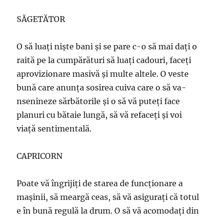
SĂGETĂTOR
O să luaţi nişte bani şi se pare c-o să mai daţi o
raită pe la cumpărături să luaţi cadouri, faceţi
aprovizionare masivă şi multe altele. O veste
bună care anunţa sosirea cuiva care o să va-
nsenineze sărbătorile şi o să vă puteţi face
planuri cu bătaie lungă, să vă refaceţi şi voi
viaţă sentimentală.
CAPRICORN
Poate vă îngrijiți de starea de funcţionare a
maşinii, să meargă ceas, să vă asiguraţi că totul
e în bună regulă la drum. O să vă acomodaţi din