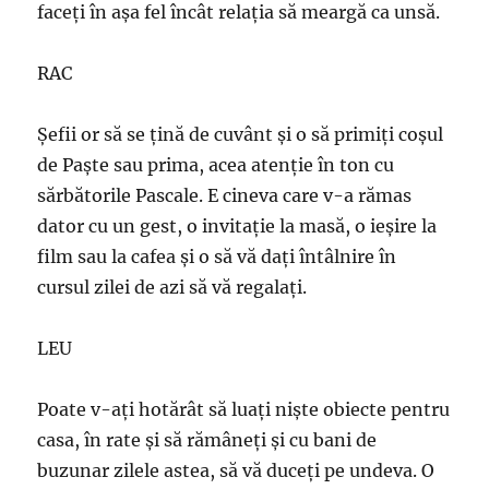
faceţi în aşa fel încât relaţia să meargă ca unsă.
RAC
Şefii or să se ţină de cuvânt şi o să primiţi coşul
de Paşte sau prima, acea atenţie în ton cu
sărbătorile Pascale. E cineva care v-a rămas
dator cu un gest, o invitaţie la masă, o ieşire la
film sau la cafea şi o să vă daţi întâlnire în
cursul zilei de azi să vă regalaţi.
LEU
Poate v-aţi hotărât să luaţi nişte obiecte pentru
casa, în rate şi să rămâneţi şi cu bani de
buzunar zilele astea, să vă duceţi pe undeva. O