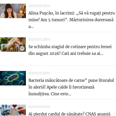
NOUTATI.INFO
Alina Pușcău, în lacrimi: „Să vă rugați pentru
mine! Am 5 tumori”. Mărturisirea dureroasă
a...
NOUTATI.INFO
Se schimba stagiul de cotizare pentru femei
din august 2026! Cati ani trebuie sa ai...
NOUTATI.INFO
Bacteria mâncătoare de carne” pune litoralul
în alertă! Apele calde îi favorizează
înmulțirea. Cine este...
NOUTATI.INFO
Ai pierdut cardul de sănătate? CNAS anunță