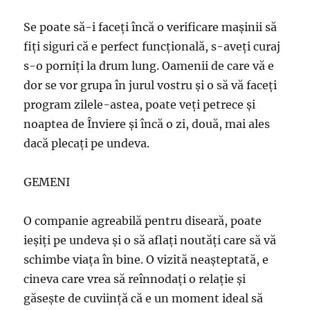
Se poate să-i faceţi încă o verificare maşinii să
fiţi siguri că e perfect funcţională, s-aveţi curaj
s-o porniţi la drum lung. Oamenii de care vă e
dor se vor grupa în jurul vostru şi o să vă faceţi
program zilele-astea, poate veţi petrece şi
noaptea de Înviere şi încă o zi, două, mai ales
dacă plecaţi pe undeva.
GEMENI
O companie agreabilă pentru diseară, poate
ieşiţi pe undeva şi o să aflaţi noutăţi care să vă
schimbe viaţa în bine. O vizită neaşteptată, e
cineva care vrea să reînnodaţi o relaţie şi
găseşte de cuviinţă că e un moment ideal să