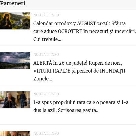
Parteneri
NOUTATI.INFO
Calendar ortodox 7 AUGUST 2026: Sfânta
care aduce OCROTIRE în necazuri și încercări.
Cui trebuie...
NOUTATI.INFO
ALERTĂ în 26 de județe! Ruperi de nori,
VIITURI RAPIDE și pericol de INUNDAȚII.
Zonele...
NOUTATI.INFO
I-a spus propriului tata ca e o povara si l-a
dus la azil. Scrisoarea gasita...
NOUTATI.INFO