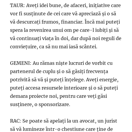
TAUR: Aveţi idei bune, de afaceri, iniţiative care
vor fi susţinute de cei care vă apreciază şi o să
vă descurcaţi frumos, financiar. Încă mai puteţi
spera la revenirea unui om pe care-l iubiţi şi să
vă continuaţi viaţa în doi, dar după noi reguli de
convieţuire, ca să nu mai iasă scântei.
GEMENI: Au rămas nişte lucruri de vorbit cu
partenerul de cuplu şi o să găsiţi frecvența
potrivită să vă şi puteţi înţelege. Aveţi energie,
puteţi accesa resursele interioare şi o să puteţi
demara proiecte noi, pentru care veţi găsi
susţinere, o sponsorizare.
RAC: Se poate să apelaţi la un avocat, un jurist
să vă lumineze într-o chestiune care ţine de