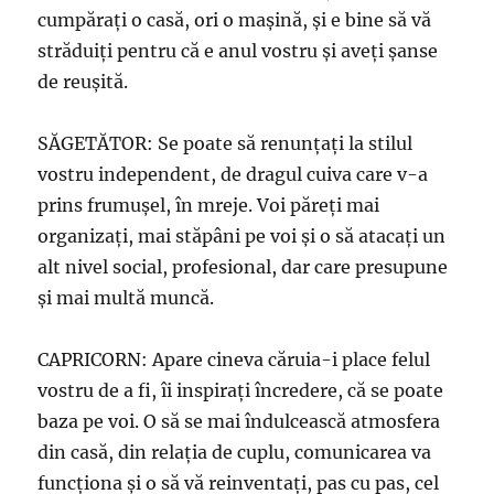
cumpăraţi o casă, ori o maşină, şi e bine să vă
străduiţi pentru că e anul vostru şi aveţi şanse
de reuşită.
SĂGETĂTOR: Se poate să renunţaţi la stilul
vostru independent, de dragul cuiva care v-a
prins frumuşel, în mreje. Voi păreţi mai
organizaţi, mai stăpâni pe voi şi o să atacaţi un
alt nivel social, profesional, dar care presupune
şi mai multă muncă.
CAPRICORN: Apare cineva căruia-i place felul
vostru de a fi, îi inspiraţi încredere, că se poate
baza pe voi. O să se mai îndulcească atmosfera
din casă, din relaţia de cuplu, comunicarea va
funcţiona şi o să vă reinventaţi, pas cu pas, cel