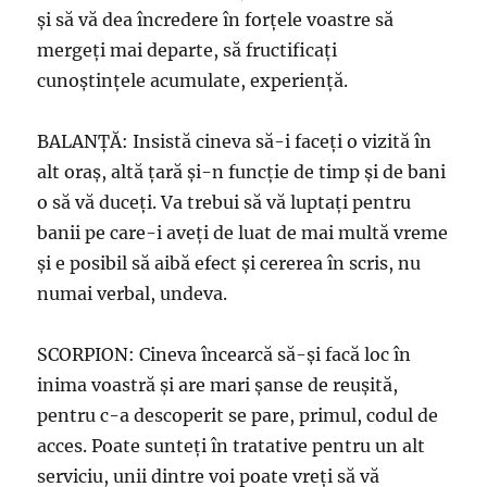
şi să vă dea încredere în forţele voastre să
mergeţi mai departe, să fructificaţi
cunoştinţele acumulate, experienţă.
BALANŢĂ: Insistă cineva să-i faceţi o vizită în
alt oraş, altă ţară şi-n funcţie de timp şi de bani
o să vă duceţi. Va trebui să vă luptaţi pentru
banii pe care-i aveţi de luat de mai multă vreme
şi e posibil să aibă efect şi cererea în scris, nu
numai verbal, undeva.
SCORPION: Cineva încearcă să-şi facă loc în
inima voastră şi are mari şanse de reuşită,
pentru c-a descoperit se pare, primul, codul de
acces. Poate sunteţi în tratative pentru un alt
serviciu, unii dintre voi poate vreţi să vă