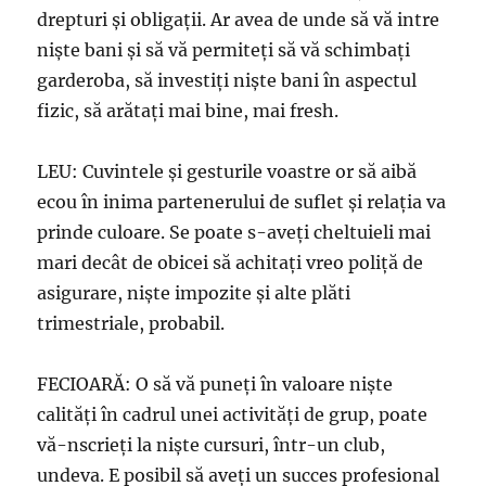
drepturi şi obligaţii. Ar avea de unde să vă intre
nişte bani şi să vă permiteţi să vă schimbaţi
garderoba, să investiţi nişte bani în aspectul
fizic, să arătaţi mai bine, mai fresh.
LEU: Cuvintele şi gesturile voastre or să aibă
ecou în inima partenerului de suflet şi relaţia va
prinde culoare. Se poate s-aveţi cheltuieli mai
mari decât de obicei să achitaţi vreo poliță de
asigurare, nişte impozite şi alte plăti
trimestriale, probabil.
FECIOARĂ: O să vă puneţi în valoare nişte
calităţi în cadrul unei activităţi de grup, poate
vă-nscrieți la nişte cursuri, într-un club,
undeva. E posibil să aveţi un succes profesional