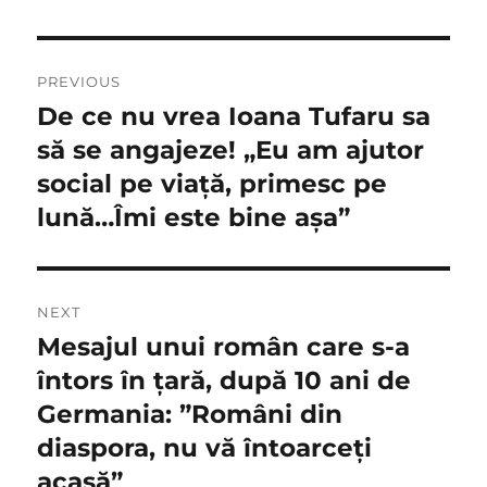
Navigare
PREVIOUS
în
De ce nu vrea Ioana Tufaru sa
Previous
post:
să se angajeze! „Eu am ajutor
articole
social pe viață, primesc pe
lună…Îmi este bine așa”
NEXT
Mesajul unui român care s-a
Next
post:
întors în țară, după 10 ani de
Germania: ”Români din
diaspora, nu vă întoarceți
acasă”