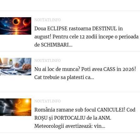
NOUTATI.INFO
Doua ECLIPSE rastoarna DESTINUL in
august! Pentru cele 12 zodii incepe o perioada
de SCHIMBARI...
NOUTATI.INFO
Nu ai loc de munca? Poti avea CASS in 2026!
Cat trebuie sa platesti ca...
NOUTATI.INFO
România ramane sub focul CANICULEI! Cod
ROȘU și PORTOCALIU de la ANM.
Meteorologii avertizează: vin...