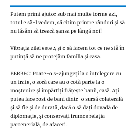
Putem primi ajutor sub mai multe forme azi,
totul e să-l vedem, să citim printre rânduri şi să
nu lăsăm să treacă şansa pe lângă noi!
Vibraţia zilei este 4 şi o să facem tot ce ne stă în
putinţă să ne protejăm familia şi casa.
BERBEC: Poate-o s-ajungeţi la o înţelegere cu
un frate, o soră care au o cotă parte la o
moştenire şi împărţiţi frăţeşte banii, casă. Aţi
putea face rost de bani dintr-o sursă colaterală
şi să fie şi de durată, dacă o să daţi dovadă de
diplomaţie, şi conservaţi frumos relaţia
partenerială, de afaceri.