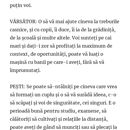
puţin voi.
VĂRSĂTOR: O să vă mai ajute cineva la treburile
casnice, şi cu copii, îi duce, îi ia de la grădiniţă,
de la şcoală şi multe altele. Voi sunteţi pe cai
mari şi daţi-i zor să profitaţi la maximum de
context, de oportunităţi, poate vă luaţi o
maşină cu banii pe care-i aveţi, fără să vă
împrumutaţi.
PEŞTI: Se poate să-ntâlniţi pe cineva care vrea
să formaţi un cuplu şi o să vă surâdă ideea, c-o
să scăpaţi şi voi de singurătate, cei singuri. E o
perioadă bună pentru studiu, examene, să
călătoriţi să cultivaţi şi relaţiile la distanţă,
poate aveţi de gând să munciţi sau să plecaţi la