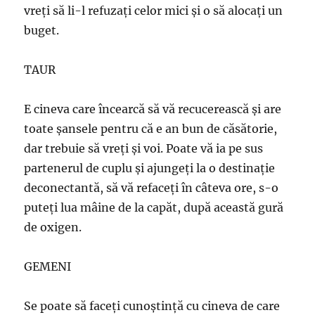
vreţi să li-l refuzaţi celor mici şi o să alocaţi un
buget.
TAUR
E cineva care încearcă să vă recucerească şi are
toate şansele pentru că e an bun de căsătorie,
dar trebuie să vreţi şi voi. Poate vă ia pe sus
partenerul de cuplu şi ajungeţi la o destinaţie
deconectantă, să vă refaceţi în câteva ore, s-o
puteţi lua mâine de la capăt, după această gură
de oxigen.
GEMENI
Se poate să faceţi cunoştinţă cu cineva de care