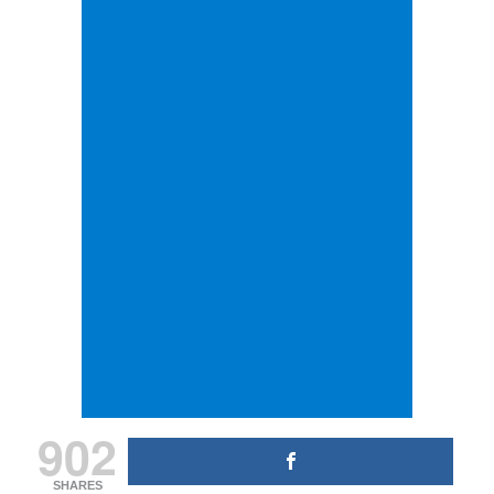
902
SHARES