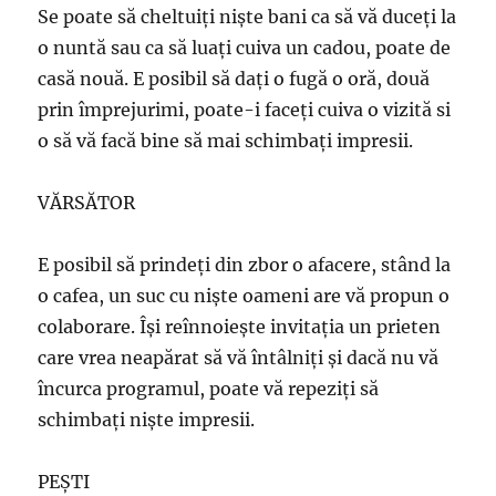
Se poate să cheltuiți niște bani ca să vă duceţi la
o nuntă sau ca să luaţi cuiva un cadou, poate de
casă nouă. E posibil să daţi o fugă o oră, două
prin împrejurimi, poate-i faceţi cuiva o vizită si
o să vă facă bine să mai schimbaţi impresii.
VĂRSĂTOR
E posibil să prindeţi din zbor o afacere, stând la
o cafea, un suc cu nişte oameni are vă propun o
colaborare. Îşi reînnoieşte invitaţia un prieten
care vrea neapărat să vă întâlniţi şi dacă nu vă
încurca programul, poate vă repeziţi să
schimbaţi nişte impresii.
PEŞTI