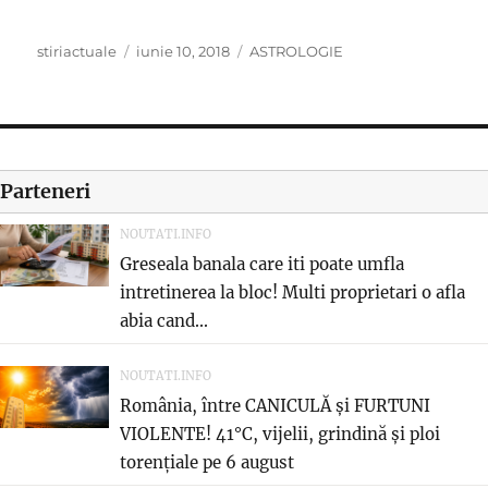
Author
Posted
Categories
stiriactuale
iunie 10, 2018
ASTROLOGIE
on
Parteneri
NOUTATI.INFO
Greseala banala care iti poate umfla
intretinerea la bloc! Multi proprietari o afla
abia cand...
NOUTATI.INFO
România, între CANICULĂ și FURTUNI
VIOLENTE! 41°C, vijelii, grindină și ploi
torențiale pe 6 august