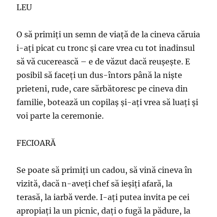
LEU
O să primiţi un semn de viaţă de la cineva căruia
i-ați picat cu tronc şi care vrea cu tot inadinsul
să vă cucerească – e de văzut dacă reuşeşte. E
posibil să faceţi un dus-întors până la nişte
prieteni, rude, care sărbătoresc pe cineva din
familie, botează un copilaș şi-aţi vrea să luaţi şi
voi parte la ceremonie.
FECIOARĂ
Se poate să primiţi un cadou, să vină cineva în
vizită, dacă n-aveţi chef să ieşiţi afară, la
terasă, la iarbă verde. I-aţi putea invita pe cei
apropiaţi la un picnic, daţi o fugă la pădure, la