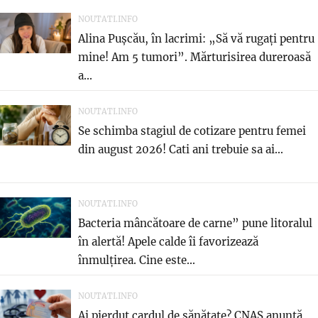
NOUTATI.INFO
Alina Pușcău, în lacrimi: „Să vă rugați pentru
mine! Am 5 tumori”. Mărturisirea dureroasă
a...
NOUTATI.INFO
Se schimba stagiul de cotizare pentru femei
din august 2026! Cati ani trebuie sa ai...
NOUTATI.INFO
Bacteria mâncătoare de carne” pune litoralul
în alertă! Apele calde îi favorizează
înmulțirea. Cine este...
NOUTATI.INFO
Ai pierdut cardul de sănătate? CNAS anunță