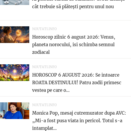
cât trebuie să plătești pentru unul nou
NOUTATI.INFO
Horoscop zilnic 6 august 2026: Venus,
planeta norocului, isi schimba semnul
zodiacal
NOUTATI.INFO
HOROSCOP 6 AUGUST 2026: Se intoarce
ROATA DESTINULUI! Patru zodii primesc
vestea pe care o...
NOUTATI.INFO
Monica Pop, mesaj cutremurator dupa AVC:
„Mi-a fost pusa viata in pericol. Totul s-a
intamplat...