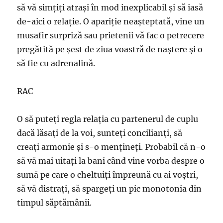
să vă simţiţi atraşi în mod inexplicabil şi să iasă
de-aici o relaţie. O apariţie neaşteptată, vine un
musafir surpriză sau prietenii vă fac o petrecere
pregătită pe şest de ziua voastră de naştere şi o
să fie cu adrenalină.
RAC
O să puteţi regla relaţia cu partenerul de cuplu
dacă lăsaţi de la voi, sunteţi concilianţi, să
creaţi armonie şi s-o menţineţi. Probabil că n-o
să vă mai uitaţi la bani când vine vorba despre o
sumă pe care o cheltuiţi împreună cu ai voştri,
să vă distraţi, să spargeţi un pic monotonia din
timpul săptămânii.