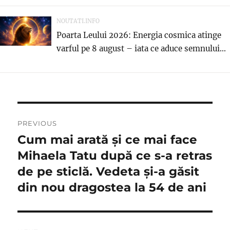
NOUTATI.INFO
Poarta Leului 2026: Energia cosmica atinge
varful pe 8 august – iata ce aduce semnului...
Navigare
PREVIOUS
în
Cum mai arată și ce mai face
Previous
post:
Mihaela Tatu după ce s-a retras
articole
de pe sticlă. Vedeta și-a găsit
din nou dragostea la 54 de ani