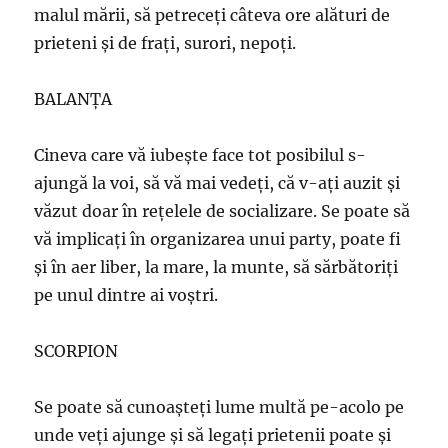
malul mării, să petreceţi câteva ore alături de
prieteni şi de fraţi, surori, nepoţi.
BALANŢA
Cineva care vă iubeşte face tot posibilul s-
ajungă la voi, să vă mai vedeţi, că v-aţi auzit şi
văzut doar în reţelele de socializare. Se poate să
vă implicaţi în organizarea unui party, poate fi
şi în aer liber, la mare, la munte, să sărbătoriţi
pe unul dintre ai voştri.
SCORPION
Se poate să cunoaşteţi lume multă pe-acolo pe
unde veţi ajunge şi să legaţi prietenii poate şi