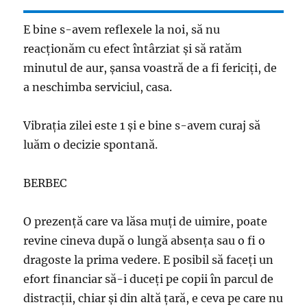
E bine s-avem reflexele la noi, să nu
reacţionăm cu efect întârziat şi să ratăm
minutul de aur, şansa voastră de a fi fericiţi, de
a neschimba serviciul, casa.
Vibraţia zilei este 1 şi e bine s-avem curaj să
luăm o decizie spontană.
BERBEC
O prezenţă care va lăsa muţi de uimire, poate
revine cineva după o lungă absenţa sau o fi o
dragoste la prima vedere. E posibil să faceţi un
efort financiar să-i duceţi pe copii în parcul de
distracţii, chiar şi din altă ţară, e ceva pe care nu