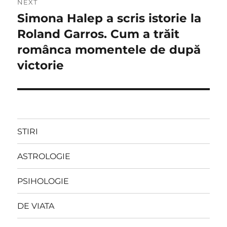
NEXT
Simona Halep a scris istorie la
Next
post:
Roland Garros. Cum a trăit
românca momentele de după
victorie
STIRI
ASTROLOGIE
PSIHOLOGIE
DE VIATA