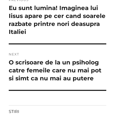
în
Eu sunt lumina! Imaginea lui
Previous
post:
Iisus apare pe cer cand soarele
articole
razbate printre nori deasupra
Italiei
NEXT
O scrisoare de la un psiholog
Next
post:
catre femeile care nu mai pot
si simt ca nu mai au putere
STIRI