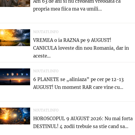
Am 63 de ani si nu credeam vreodata ca
propria mea fiica ma va umili...
NOUTATI.INFO
VREMEA o ia RAZNA pe 9 AUGUST!
CANICULA loveste din nou Romania, dar in
aceste...
NOUTATI.INFO
6 PLANETE se „aliniaza” pe cer pe 12-13
AUGUST! Un moment RAR care vine cu...
NOUTATI.INFO
HOROSCOPUL 9 AUGUST 2026: Nu mai forta
DESTINUL! 4 zodii trebuie sa stie cand sa...