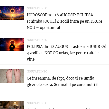
NOUTATI.INFO
HOROSCOP 10-16 AUGUST: ECLIPSA
schimba JOCUL! 4 zodii intra pe un DRUM
NOU – oportunitati...
NOUTATI.INFO
ECLIPSA din 12 AUGUST rastoarna IUBIREA!
3 zodii au NOROC urias, iar pentru altele
vine...
NOUTATI.INFO
Ce inseamna, de fapt, daca ti se umfla
gleznele seara. Semnalul pe care multi il...
NOUTATI.INFO