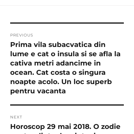
Navigare
PREVIOUS
în
Prima vila subacvatica din
Previous
post:
lume e cat o insula si se afla la
articole
cativa metri adancime in
ocean. Cat costa o singura
noapte acolo. Un loc superb
pentru vacanta
NEXT
Horoscop 29 mai 2018. O zodie
Next