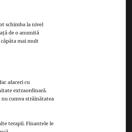
pot schimba la nivel
faţă de o anumită
ot căpăta mai mult
fac afaceri cu
nitate extraordinară.
ă nu cumva străinătatea
lte terapii. Finantele le
uncă.