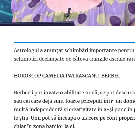
Astrologul a anunţat schimbări importante pentru 
schimbări declanşate de câteva tranzile astrale rar
HOROSCOP CAMELIA PATRASCANU. BERBEC:
Berbecii pot învăţa o abilitate nouă, se pot descu
sau cei care deja sunt foarte pricepuţi într-un do
multă independenţă şi creativitate în a-şi pune în p
le ştiu. Unii pot să înceapă o afacere pe cont propr
chiar în zona banilor la ei.