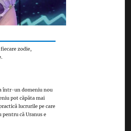
fiecare zodie,
e.
rca într-un domeniu nou
meniu pot căpăta mai
ractică lucrurile pe care
iu pentru că Uranus e