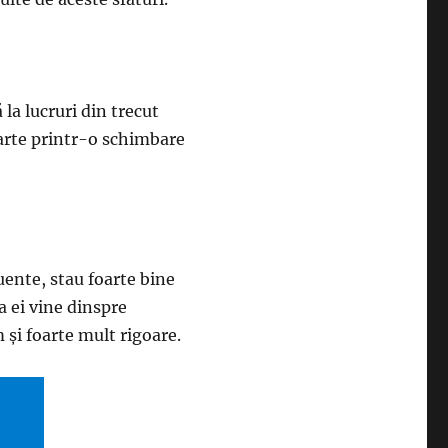
la lucruri din trecut
parte printr-o schimbare
uente, stau foarte bine
la ei vine dinspre
 și foarte mult rigoare.