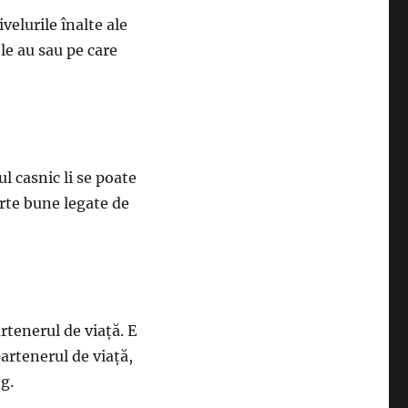
velurile înalte ale
 le au sau pe care
l casnic li se poate
arte bune legate de
rtenerul de viață. E
partenerul de viață,
og.