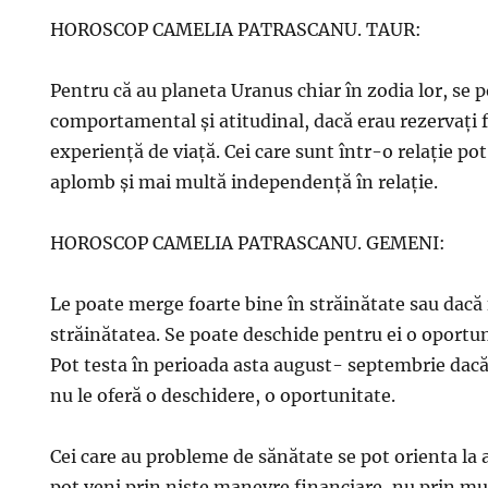
HOROSCOP CAMELIA PATRASCANU. TAUR:
Pentru că au planeta Uranus chiar în zodia lor, se 
comportamental şi atitudinal, dacă erau rezervaţi 
experienţă de viaţă. Cei care sunt într-o relaţie p
aplomb şi mai multă independenţă în relaţie.
HOROSCOP CAMELIA PATRASCANU. GEMENI:
Le poate merge foarte bine în străinătate sau dacă 
străinătatea. Se poate deschide pentru ei o oportu
Pot testa în perioada asta august- septembrie dac
nu le oferă o deschidere, o oportunitate.
Cei care au probleme de sănătate se pot orienta la a
pot veni prin nişte manevre financiare, nu prin m