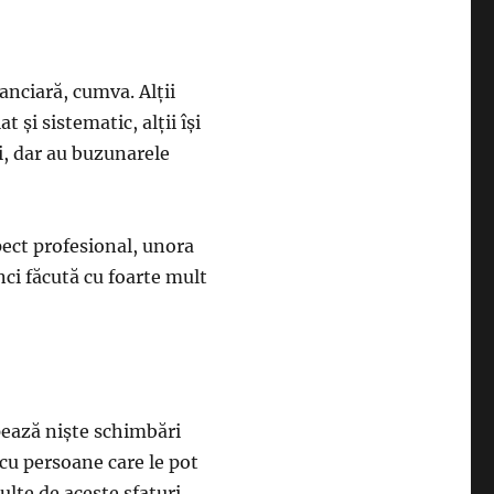
anciară, cumva. Alții
 și sistematic, alții își
i, dar au buzunarele
pect profesional, unora
ci făcută cu foarte mult
ipează niște schimbări
 cu persoane care le pot
culte de aceste sfaturi.