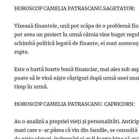
HOROSCOP CAMELIA PATRASCANU.SAGETATOR:
Vizează finantele, unii pot scăpa de o problemă fin
pot avea un proiect în urmă căruia vine buget regulat
schimbă politică legată de finante, ei sunt norocoș
rupte.
Este o hartă foarte bună financiar, mai ales sub as
poate să le vină niște câștiguri după urmă unei mun
timp în urmă.
HOROSCOP CAMELIA PATRASCANU. CAPRICORN:
Au o analiză a propriei vieți și personalităti. Antic
mari care s-ar părea că vin din familie, se consultă
da niște sfaturi, indrumări și ar fi foarte bine să as