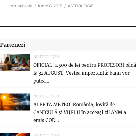
Author
Posted
Categories
stiriactuale
iunie 8, 2018
ASTROLOGIE
on
Parteneri
NOUTATI.INFO
OFICIAL! 1.500 de lei pentru PROFESORI până
la 31 AUGUST! Vestea importantă: banii vor
putea...
NOUTATI.INFO
ALERTĂ METEO! România, lovită de
CANICULĂ și VIJELII în aceeași zi! ANM a
emis COD...
NOUTATI.INFO