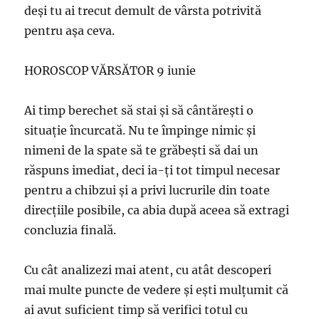
deşi tu ai trecut demult de vârsta potrivită
pentru aşa ceva.
HOROSCOP VĂRSĂTOR 9 iunie
Ai timp berechet să stai şi să cântăreşti o
situaţie încurcată. Nu te împinge nimic şi
nimeni de la spate să te grăbeşti să dai un
răspuns imediat, deci ia-ţi tot timpul necesar
pentru a chibzui şi a privi lucrurile din toate
direcţiile posibile, ca abia după aceea să extragi
concluzia finală.
Cu cât analizezi mai atent, cu atât descoperi
mai multe puncte de vedere şi eşti mulţumit că
ai avut suficient timp să verifici totul cu