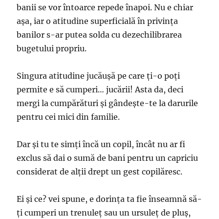
banii se vor întoarce repede înapoi. Nu e chiar
aşa, iar o atitudine superficială în privinţa
banilor s-ar putea solda cu dezechilibrarea
bugetului propriu.
Singura atitudine jucăuşă pe care ţi-o poţi
permite e să cumperi… jucării! Asta da, deci
mergi la cumpărături şi gândeşte-te la darurile
pentru cei mici din familie.
Dar şi tu te simţi încă un copil, încât nu ar fi
exclus să dai o sumă de bani pentru un capriciu
considerat de alţii drept un gest copilăresc.
Ei şi ce? vei spune, e dorinţa ta fie înseamnă să-
ţi cumperi un trenuleţ sau un ursuleţ de pluş,