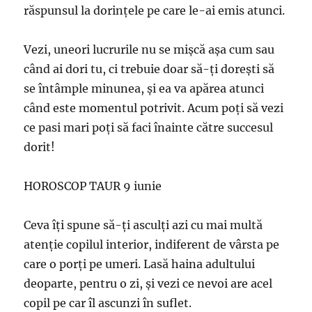
răspunsul la dorinţele pe care le-ai emis atunci.
Vezi, uneori lucrurile nu se mişcă aşa cum sau
când ai dori tu, ci trebuie doar să-ţi doreşti să
se întâmple minunea, şi ea va apărea atunci
când este momentul potrivit. Acum poţi să vezi
ce pasi mari poţi să faci înainte către succesul
dorit!
HOROSCOP TAUR 9 iunie
Ceva îţi spune să-ţi asculţi azi cu mai multă
atenţie copilul interior, indiferent de vârsta pe
care o porţi pe umeri. Lasă haina adultului
deoparte, pentru o zi, şi vezi ce nevoi are acel
copil pe car îl ascunzi în suflet.