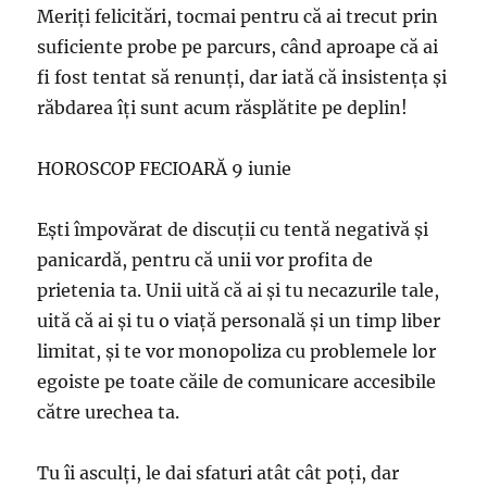
Meriţi felicitări, tocmai pentru că ai trecut prin
suficiente probe pe parcurs, când aproape că ai
fi fost tentat să renunţi, dar iată că insistenţa şi
răbdarea îţi sunt acum răsplătite pe deplin!
HOROSCOP FECIOARĂ 9 iunie
Eşti împovărat de discuţii cu tentă negativă şi
panicardă, pentru că unii vor profita de
prietenia ta. Unii uită că ai şi tu necazurile tale,
uită că ai şi tu o viaţă personală şi un timp liber
limitat, şi te vor monopoliza cu problemele lor
egoiste pe toate căile de comunicare accesibile
către urechea ta.
Tu îi asculţi, le dai sfaturi atât cât poţi, dar