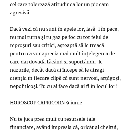
cel care tolerează atitudinea lor un pic cam
agresivă.
Dacă vezi că nu sunt în apele lor, lasă-i în pace,
nu mai turna şi tu gaz pe foc cu tot felul de
reproşuri sau critici, aşteaptă să le treacă,
pentru că vor aprecia mai mult înţelegerea de
care dai dovadă tăcând şi suportându-le
nazurile, decât dacă ai începe să le atragi
atenţia în fiecare clipă că sunt nervoşi, arţăgoşi,
nepoliticoşi. Tu cu ai face dacă ai fi în locul lor?
HOROSCOP CAPRICORN 9 iunie
Nu te juca prea mult cu resursele tale
financiare, având impresia că, oricât ai cheltui,