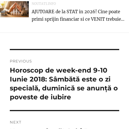
NOUTATI.INFO
AJUTOARE de la STAT in 2026! Cine poate
primi sprijin financiar si ce VENIT trebuie...
Navigare
PREVIOUS
în
Horoscop de week-end 9-10
Previous
post:
Iunie 2018: Sâmbătă este o zi
articole
specială, duminică se anunţă o
poveste de iubire
NEXT