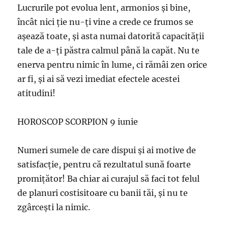
Lucrurile pot evolua lent, armonios şi bine,
încât nici ţie nu-ţi vine a crede ce frumos se
aşează toate, şi asta numai datorită capacităţii
tale de a-ţi păstra calmul până la capăt. Nu te
enerva pentru nimic în lume, ci rămâi zen orice
ar fi, şi ai să vezi imediat efectele acestei
atitudini!
HOROSCOP SCORPION 9 iunie
Numeri sumele de care dispui şi ai motive de
satisfacţie, pentru că rezultatul sună foarte
promiţător! Ba chiar ai curajul să faci tot felul
de planuri costisitoare cu banii tăi, şi nu te
zgârceşti la nimic.