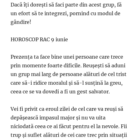
Dacă îţi doreşti să faci parte din acest grup, fă
un efort să te integrezi, pornind cu modul de
gândire!
HOROSCOP RAC 9 iunie
Prezenţa ta face bine unei persoane care trece
prin momente foarte dificile. Reuşeşti să aduni
un grup mai larg de persoane alături de cel trist
care să-i ridice moralul şi să-l susţină la greu,
ceea ce se va dovedi a fi un gest salvator.
Vei fi privit ca eroul zilei de cel care va reuşi să
depăşească impasul major şi nu va uita
niciodată ceea ce ai făcut pentru el la nevoie. Fii
trup şi suflet alături de cei care trec prin situaţii