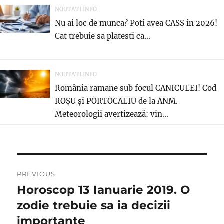
NOUTATI.INFO
Nu ai loc de munca? Poti avea CASS in 2026!
Cat trebuie sa platesti ca...
NOUTATI.INFO
România ramane sub focul CANICULEI! Cod
ROȘU și PORTOCALIU de la ANM.
Meteorologii avertizează: vin...
Navigare
PREVIOUS
în
Horoscop 13 Ianuarie 2019. O
Previous
post:
zodie trebuie sa ia decizii
articole
importante