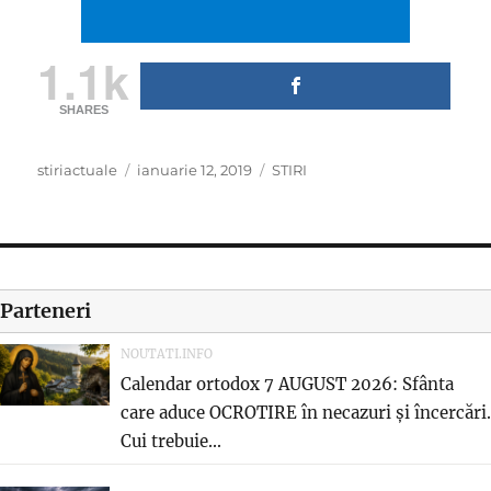
1.1k
SHARES
Author
Posted
Categories
stiriactuale
ianuarie 12, 2019
STIRI
on
Parteneri
NOUTATI.INFO
Calendar ortodox 7 AUGUST 2026: Sfânta
care aduce OCROTIRE în necazuri și încercări.
Cui trebuie...