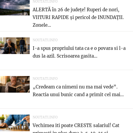
NOUTATI.INFO
ALERTĂ în 26 de județe! Ruperi de nori,
VIITURI RAPIDE și pericol de INUNDAȚII.
Zonele...
NOUTATI.INFO
I-a spus propriului tata ca e o povara si l-a
dus la azil. Scrisoarea gasita...
NOUTATI.INFO
„Credeam ca nimeni nu ma mai vede”.
Reactia unui bunic cand a primit cel mai...
NOUTATI.INFO
Vechimea iti poate CRESTE salariul! Cat