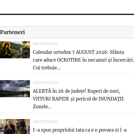
Parteneri
NOUTATI.INFO
Calendar ortodox 7 AUGUST 2026: Sfânta
care aduce OCROTIRE în necazuri și încercări.
Cui trebuie...
NOUTATI.INFO
ALERTĂ în 26 de județe! Ruperi de nori,
VIITURI RAPIDE și pericol de INUNDAȚII.
Zonele...
NOUTATI.INFO
I-a spus propriului tata ca e o povara si l-a