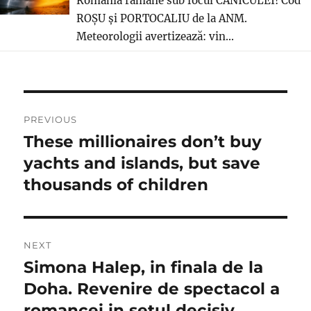
România ramane sub focul CANICULEI! Cod
ROȘU și PORTOCALIU de la ANM.
Meteorologii avertizează: vin...
Navigare
PREVIOUS
în
These millionaires don’t buy
Previous
post:
yachts and islands, but save
articole
thousands of children
NEXT
Simona Halep, in finala de la
Next
post:
Doha. Revenire de spectacol a
romancei in setul decisiv