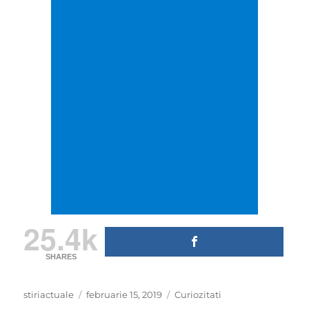
25.4k
SHARES
Author
Posted
Categories
stiriactuale
februarie 15, 2019
Curiozitati
on