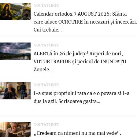
NOUTATI.INFO
Calendar ortodox 7 AUGUST 2026: Sfânta
care aduce OCROTIRE în necazuri și încercări.
Cui trebuie...
NOUTATI.INFO
ALERTĂ în 26 de județe! Ruperi de nori,
VIITURI RAPIDE și pericol de INUNDAȚII.
Zonele...
NOUTATI.INFO
I-a spus propriului tata ca e o povara si l-a
dus la azil. Scrisoarea gasita...
NOUTATI.INFO
„Credeam ca nimeni nu ma mai vede”.