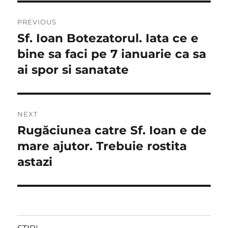
Navigare
PREVIOUS
în
Sf. Ioan Botezatorul. Iata ce e
Previous
post:
bine sa faci pe 7 ianuarie ca sa
articole
ai spor si sanatate
NEXT
Rugăciunea catre Sf. Ioan e de
Next
post:
mare ajutor. Trebuie rostita
astazi