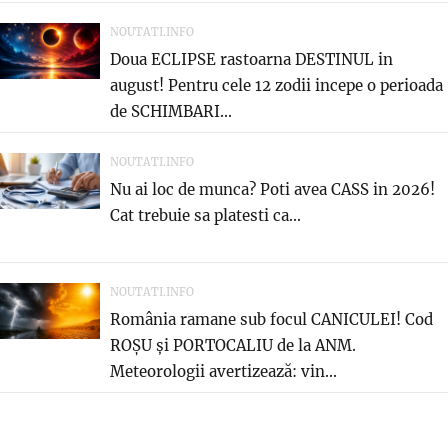
NOUTATI.INFO
Doua ECLIPSE rastoarna DESTINUL in
august! Pentru cele 12 zodii incepe o perioada
de SCHIMBARI...
NOUTATI.INFO
Nu ai loc de munca? Poti avea CASS in 2026!
Cat trebuie sa platesti ca...
NOUTATI.INFO
România ramane sub focul CANICULEI! Cod
ROȘU și PORTOCALIU de la ANM.
Meteorologii avertizează: vin...