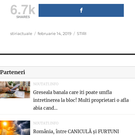
6.7k
SHARES
Author
Posted
Categories
stiriactuale
februarie 14, 2019
STIRI
on
Parteneri
NOUTATI.INFO
Greseala banala care iti poate umfla
intretinerea la bloc! Multi proprietari o afla
abia cand...
NOUTATI.INFO
România, între CANICULĂ și FURTUNI