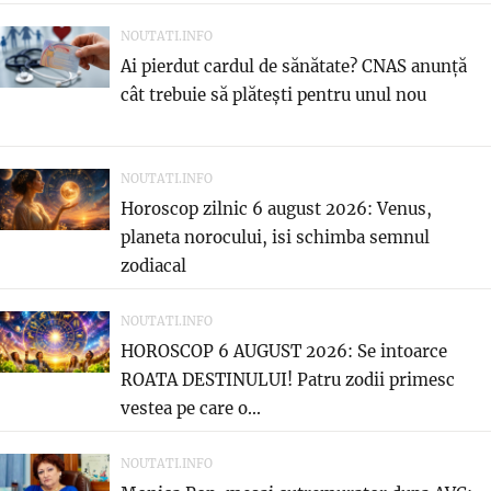
NOUTATI.INFO
Ai pierdut cardul de sănătate? CNAS anunță
cât trebuie să plătești pentru unul nou
NOUTATI.INFO
Horoscop zilnic 6 august 2026: Venus,
planeta norocului, isi schimba semnul
zodiacal
NOUTATI.INFO
HOROSCOP 6 AUGUST 2026: Se intoarce
ROATA DESTINULUI! Patru zodii primesc
vestea pe care o...
NOUTATI.INFO