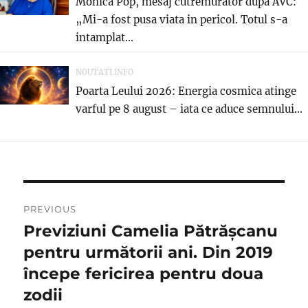
Monica Pop, mesaj cutremurator dupa AVC:
„Mi-a fost pusa viata in pericol. Totul s-a
intamplat...
NOUTATI.INFO
Poarta Leului 2026: Energia cosmica atinge
varful pe 8 august – iata ce aduce semnului...
Navigare
PREVIOUS
în
Previziuni Camelia Pătrășcanu
Previous
post:
pentru următorii ani. Din 2019
articole
începe fericirea pentru doua
zodii