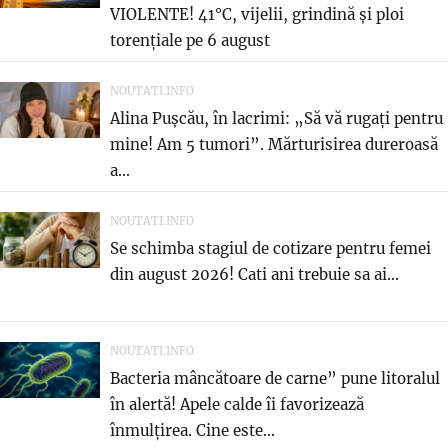
VIOLENTE! 41°C, vijelii, grindină și ploi
torențiale pe 6 august
NOUTATI.INFO
Alina Pușcău, în lacrimi: „Să vă rugați pentru
mine! Am 5 tumori”. Mărturisirea dureroasă
a...
NOUTATI.INFO
Se schimba stagiul de cotizare pentru femei
din august 2026! Cati ani trebuie sa ai...
NOUTATI.INFO
Bacteria mâncătoare de carne” pune litoralul
în alertă! Apele calde îi favorizează
înmulțirea. Cine este...