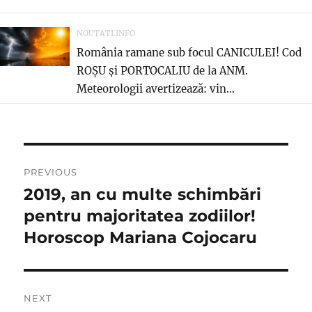
NOUTATI.INFO
România ramane sub focul CANICULEI! Cod
ROȘU și PORTOCALIU de la ANM.
Meteorologii avertizează: vin...
Navigare
PREVIOUS
în
2019, an cu multe schimbări
Previous
post:
pentru majoritatea zodiilor!
articole
Horoscop Mariana Cojocaru
NEXT