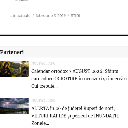
Author
Posted
Categories
stiriactuale
februarie 3, 2019
STIRI
on
Parteneri
NOUTATI.INFO
Calendar ortodox 7 AUGUST 2026: Sfânta
care aduce OCROTIRE în necazuri și încercări.
Cui trebuie...
NOUTATI.INFO
ALERTĂ în 26 de județe! Ruperi de nori,
VIITURI RAPIDE și pericol de INUNDAȚII.
Zonele...