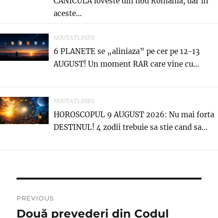
CANICULA loveste din nou Romania, dar in
aceste...
NOUTATI.INFO
6 PLANETE se „aliniaza” pe cer pe 12-13
AUGUST! Un moment RAR care vine cu...
NOUTATI.INFO
HOROSCOPUL 9 AUGUST 2026: Nu mai forta
DESTINUL! 4 zodii trebuie sa stie cand sa...
Navigare
PREVIOUS
în
Două prevederi din Codul
Previous