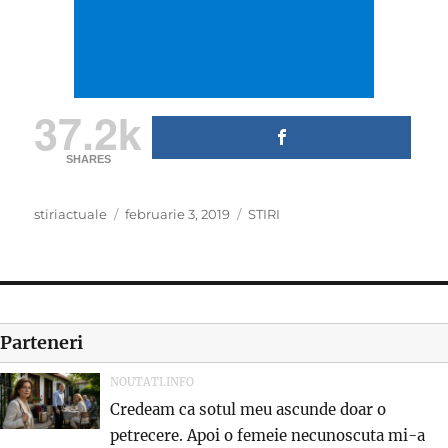
37.2k
SHARES
Author
Posted
Categories
stiriactuale
februarie 3, 2019
STIRI
on
Parteneri
NOUTATI.INFO
Credeam ca sotul meu ascunde doar o
petrecere. Apoi o femeie necunoscuta mi-a