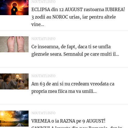
NOUTATI.INFO
ECLIPSA din 12 AUGUST rastoarna IUBIREA!
3 zodii au NOROC urias, iar pentru altele
vine...
NOUTATI.INFO
Ce inseamna, de fapt, daca ti se umfla
gleznele seara. Semnalul pe care multi il...
NOUTATI.INFO
Am 63 de ani si nu credeam vreodata ca
propria mea fiica ma va umili...
NOUTATI.INFO
VREMEA o ia RAZNA pe 9 AUGUST!