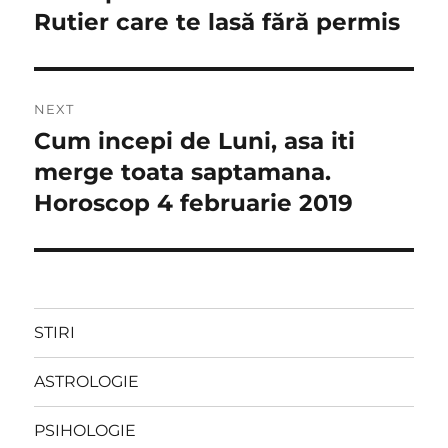
post:
Rutier care te lasă fără permis
articole
NEXT
Cum incepi de Luni, asa iti
Next
post:
merge toata saptamana.
Horoscop 4 februarie 2019
STIRI
ASTROLOGIE
PSIHOLOGIE