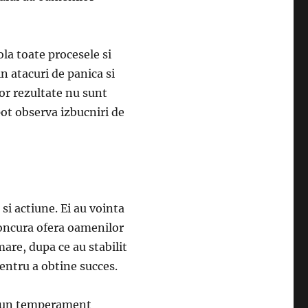
la toate procesele si
n atacuri de panica si
or rezultate nu sunt
pot observa izbucniri de
si actiune. Ei au vointa
 concura ofera oamenilor
mare, dupa ce au stabilit
pentru a obtine succes.
u un temperament