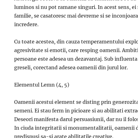
luminos si nu pot ramane singuri. In acest sens, ei 
familie, se casatoresc mai devreme si se inconjoara
incredere.
Cu toate acestea, din cauza temperamentului exploz
agresivitate si emotii, care resping oamenii. Ambit
persoane este adesea un dezavantaj. Sub influenta 
greseli, corectand adesea oamenii din jurul lor.
Elementul Lemn (4, 5)
Oamenii acestui element se disting prin generozita
semeni. Ei stau ferm in picioare si au abilitati extr
Deseori manifesta darul persuasiunii, dar nu il folo
In ciuda integritatii si monumentalitatii, oamenii
predispusi sa-si arate abilitatile creative.