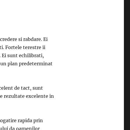
redere si rabdare. Ei
i. Fortele terestre ii
 Ei sunt echilibrati,
u un plan predeterminat
lent de tact, sunt
ne rezultate excelente in
bogatire rapida prin
tului da oamenilor