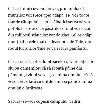
Cel ce trimiţi izvoare în vai, prin mijlocul
munţilor vor trece ape; adapă-se-vor toate
fiarele câmpului, asinii sălbatici setea îşi vor
potoli. Peste acelea păsările cerulul vor locui;
din mijlocul stâncilor vor da glas. Cel ce adăpi
munţii din cele mai de deasupra ale Tale, din
rodul lucrurilor Tale se va satură pământul.
Cel ce răsări iarbă dobitoacelor şi verdeaţă spre
slujba oamenilor; că să scoată pâine din
pământ şi vinul veseleşte inima omului; că să
veselească faţă cu untdelemn şi pâinea inima
omului o întăreşte.
Satură-se-vor copacii câmpului, cedrii