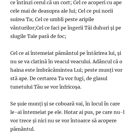
ce întinzi cerul că un cort; Cel ce acoperi cu ape
cele mai de deasupra ale lui; Cel ce pui norii
suirea Ta; Cel ce umbli peste aripile
vânturilor;Cel ce faci pe îngerii Tăi duhuri şi pe
slugile Tale pară de foc;
Cel ce ai întemeiat pământul pe întărirea lui, şi
nu se va clatină în veacul veacului. Adâncul că o
haina este îmbrăcămintea Lui; peste munţi vor
stă ape. De certarea Ta vor fugi, de glasul
tunetului Tău se vor înfricoşa.
Se şuie munţi şi se coboară vai, în locul în care
le-ai întemeiat pe ele. Hotar ai pus, pe care nu-l
vor trece şi nici nu se vor întoarce să acopere
pământul.