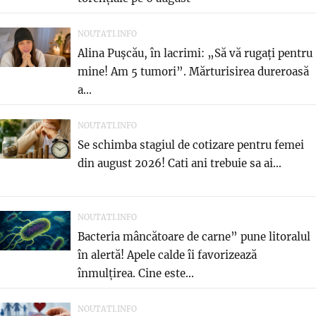
NOUTATI.INFO
Alina Pușcău, în lacrimi: „Să vă rugați pentru
mine! Am 5 tumori”. Mărturisirea dureroasă
a...
NOUTATI.INFO
Se schimba stagiul de cotizare pentru femei
din august 2026! Cati ani trebuie sa ai...
NOUTATI.INFO
Bacteria mâncătoare de carne” pune litoralul
în alertă! Apele calde îi favorizează
înmulțirea. Cine este...
NOUTATI.INFO