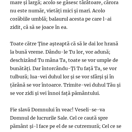
mare şi largă; acolo se găsesc târâtoare, cărora
nu este număr, vietăţi mici şi mari. Acolo
corăbiile umblă; balaurul acesta pe care l-ai
zidit, că să se joace în ea.
Toate către Ţine aşteaptă că să le dai lor hrană
la bună vreme. Dându-le Tu lor, vor adună;
deschizând Tu mâna Ta, toate se vor umple de
bunătăţi. Dar întorcându-Ţi Tu faţă Ta, se vor
tulbură; lua-vei duhul lor şi se vor sfârşi şi în
ţărână se vor întoarce. Trimite-vei duhul Tău şi
se vor zidi şi vei înnoi faţă pământului.
Fie slavă Domnului în veac! Veseli-se-va
Domnul de lucrurile Sale. Cel ce caută spre
pământ şi-l face pe el de se cutremură; Cel ce se