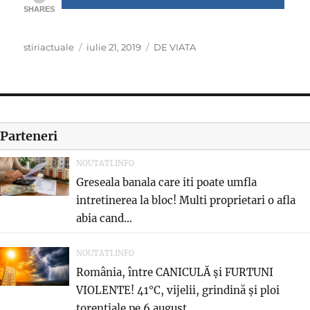
SHARES
Author
Posted
Categories
stiriactuale
iulie 21, 2019
DE VIATA
on
Parteneri
NOUTATI.INFO
Greseala banala care iti poate umfla
intretinerea la bloc! Multi proprietari o afla
abia cand...
NOUTATI.INFO
România, între CANICULĂ și FURTUNI
VIOLENTE! 41°C, vijelii, grindină și ploi
torențiale pe 6 august