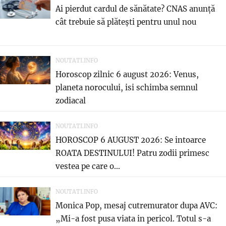
Ai pierdut cardul de sănătate? CNAS anunță
cât trebuie să plătești pentru unul nou
NOUTATI.INFO
Horoscop zilnic 6 august 2026: Venus,
planeta norocului, isi schimba semnul
zodiacal
NOUTATI.INFO
HOROSCOP 6 AUGUST 2026: Se intoarce
ROATA DESTINULUI! Patru zodii primesc
vestea pe care o...
NOUTATI.INFO
Monica Pop, mesaj cutremurator dupa AVC:
„Mi-a fost pusa viata in pericol. Totul s-a