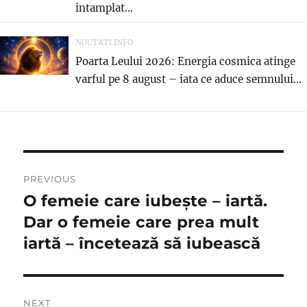
intamplat...
NOUTATI.INFO
Poarta Leului 2026: Energia cosmica atinge
varful pe 8 august – iata ce aduce semnului...
Navigare
PREVIOUS
în
O femeie care iubește – iartă.
Previous
post:
Dar o femeie care prea mult
articole
iartă – încetează să iubească
NEXT