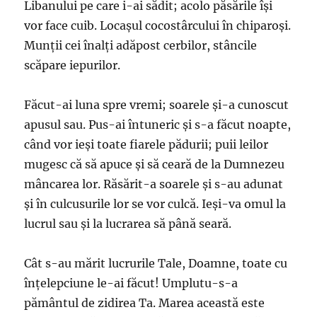
Libanului pe care i-ai sădit; acolo păsările îşi
vor face cuib. Locaşul cocostârcului în chiparoşi.
Munţii cei înalţi adăpost cerbilor, stâncile
scăpare iepurilor.
Făcut-ai luna spre vremi; soarele şi-a cunoscut
apusul sau. Pus-ai întuneric şi s-a făcut noapte,
când vor ieşi toate fiarele pădurii; puii leilor
mugesc că să apuce şi să ceară de la Dumnezeu
mâncarea lor. Răsărit-a soarele şi s-au adunat
şi în culcusurile lor se vor culcă. Ieşi-va omul la
lucrul sau şi la lucrarea să până seară.
Cât s-au mărit lucrurile Tale, Doamne, toate cu
înţelepciune le-ai făcut! Umplutu-s-a
pământul de zidirea Ta. Marea această este