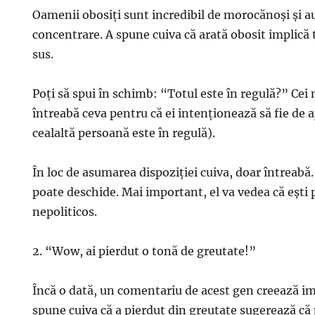
Oamenii obosiți sunt incredibil de morocănoși și 
concentrare. A spune cuiva că arată obosit implică 
sus.
Poți să spui în schimb: “Totul este în regulă?” Ce
întreabă ceva pentru că ei intenționează să fie de aj
cealaltă persoană este în regulă).
În loc de asumarea dispoziției cuiva, doar întreabă. Î
poate deschide. Mai important, el va vedea că ești p
nepoliticos.
2. “Wow, ai pierdut o tonă de greutate!”
Încă o dată, un comentariu de acest gen creează impr
spune cuiva că a pierdut din greutate sugerează că 