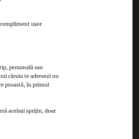
n compliment ușor
tip, personală sau
mul căruia te adresezi nu
ere proastă, în primul
ră același sprijin, doar