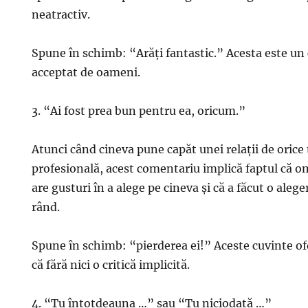
neatractiv.
Spune în schimb: “Arăți fantastic.” Acesta este u
acceptat de oameni.
3. “Ai fost prea bun pentru ea, oricum.”
Atunci când cineva pune capăt unei relații de orice 
profesională, acest comentariu implică faptul că o
are gusturi în a alege pe cineva și că a făcut o aleg
rând.
Spune în schimb: “pierderea ei!” Aceste cuvinte ofe
că fără nici o critică implicită.
4. “Tu întotdeauna …” sau “Tu niciodată …”