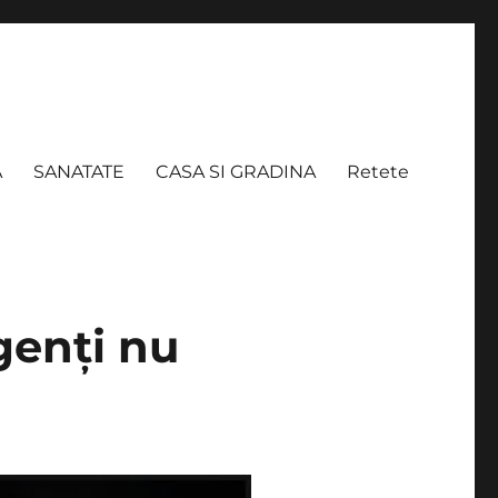
A
SANATATE
CASA SI GRADINA
Retete
genți nu