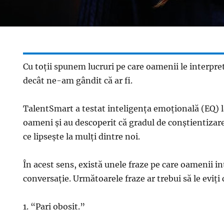
Cu toții spunem lucruri pe care oamenii le interpre
decât ne-am gândit că ar fi.
TalentSmart a testat inteligența emoțională (EQ) l
oameni și au descoperit că gradul de conștientizare 
ce lipsește la mulți dintre noi.
În acest sens, există unele fraze pe care oamenii int
conversație. Următoarele fraze ar trebui să le eviți 
1. “Pari obosit.”