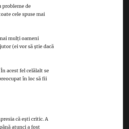
au probleme de
toate cele spuse mai
i mai mulți oameni
utor (ei vor să știe dacă
n acest fel celălalt se
reocupat în loc să fii
esia că ești critic. A
până atunci a fost