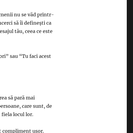
menii nu se văd printr-
cerci să îi definești ca
esajul tău, ceea ce este
ori” sau “Tu faci acest
rea să pară mai
persoane, care sunt, de
iela locul lor.
lt compliment ușor.