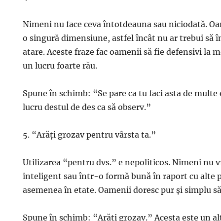
Nimeni nu face ceva întotdeauna sau niciodată. Oa
o singură dimensiune, astfel încât nu ar trebui să în
atare. Aceste fraze fac oamenii să fie defensivi la m
un lucru foarte rău.
Spune în schimb: “Se pare ca tu faci asta de multe 
lucru destul de des ca să observ.”
5. “Arăți grozav pentru vârsta ta.”
Utilizarea “pentru dvs.” e nepoliticos. Nimeni nu v
inteligent sau într-o formă bună în raport cu alte 
asemenea în etate. Oamenii doresc pur și simplu să f
Spune în schimb: “Arăți grozav.” Acesta este un a