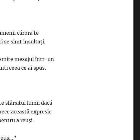
oamenii cărora te
i se simt insultați.
ansmite mesajul într-un
nti ceea ce ai spus.
e sfârșitul lumii dacă
arece această expresie
entru a reuși.
ropus…”