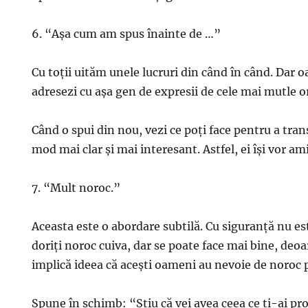
6. “Așa cum am spus înainte de …”
Cu toții uităm unele lucruri din când în când. Dar 
adresezi cu așa gen de expresii de cele mai mutle or
Când o spui din nou, vezi ce poți face pentru a tr
mod mai clar și mai interesant. Astfel, ei își vor ami
7. “Mult noroc.”
Aceasta este o abordare subtilă. Cu siguranță nu est
doriți noroc cuiva, dar se poate face mai bine, deo
implică ideea că acești oameni au nevoie de noroc p
Spune în schimb: “Știu că vei avea ceea ce ți-ai p