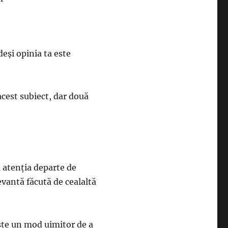
deși opinia ta este
cest subiect, dar două
 atenția departe de
evantă făcută de cealaltă
ste un mod uimitor de a