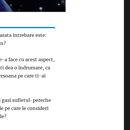
varata intrebare este:
in?
de-a face cu acest aspect,
iti dea o indrumare, ca
persoana pe care ti-ai
ti gasi sufletul-pereche
le pe care le consideri
le?