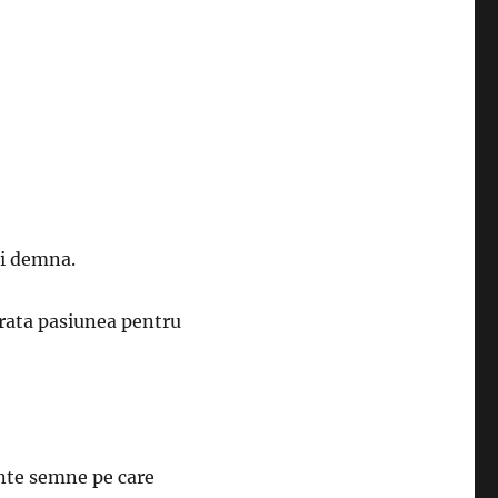
 si demna.
arata pasiunea pentru
ante semne pe care