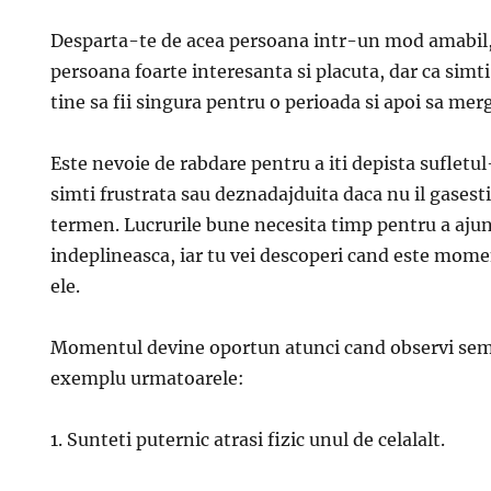
Desparta-te de acea persoana intr-un mod amabil,
persoana foarte interesanta si placuta, dar ca simt
tine sa fii singura pentru o perioada si apoi sa mer
Este nevoie de rabdare pentru a iti depista sufletu
simti frustrata sau deznadajduita daca nu il gases
termen. Lucrurile bune necesita timp pentru a ajun
indeplineasca, iar tu vei descoperi cand este mom
ele.
Momentul devine oportun atunci cand observi semn
exemplu urmatoarele:
1. Sunteti puternic atrasi fizic unul de celalalt.