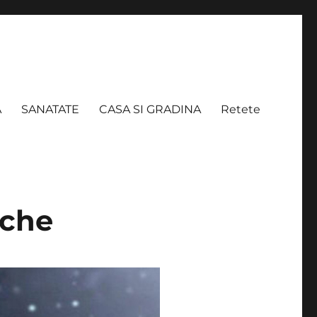
A
SANATATE
CASA SI GRADINA
Retete
eche