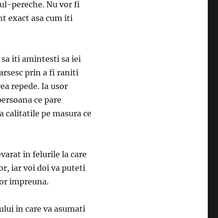
etul-pereche. Nu vor fi
nt exact asa cum iti
a iti amintesti sa iei
rsesc prin a fi raniti
rea repede. Ia usor
 persoana ce pare
a calitatile pe masura ce
arat in felurile la care
or, iar voi doi va puteti
tor impreuna.
lului in care va asumati