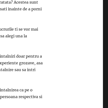
 aratata? Acestea sunt
nsati inainte de a porni
crurile ti se vor mai
 sa alegi una la
intalniri doar pentru a
experiente grozave, asa
ntalnire sau sa intri
 intalnirea ca pe o
 persoana respectiva si