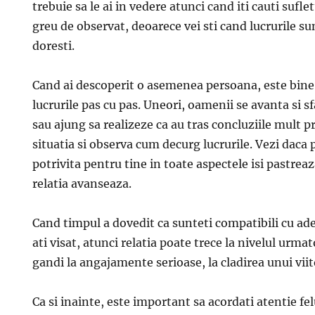
trebuie sa le ai in vedere atunci cand iti cauti sufl
greu de observat, deoarece vei sti cand lucrurile su
doresti.
Cand ai descoperit o asemenea persoana, este bine s
lucrurile pas cu pas. Uneori, oamenii se avanta si sfa
sau ajung sa realizeze ca au tras concluziile mult p
situatia si observa cum decurg lucrurile. Vezi daca
potrivita pentru tine in toate aspectele isi pastreaz
relatia avanseaza.
Cand timpul a dovedit ca sunteti compatibili cu adev
ati visat, atunci relatia poate trece la nivelul urmat
gandi la angajamente serioase, la cladirea unui vii
Ca si inainte, este important sa acordati atentie fe