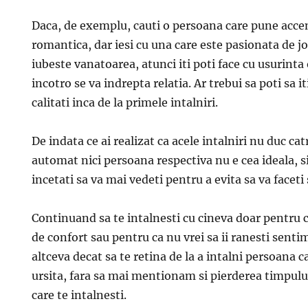
Daca, de exemplu, cauti o persoana care pune accen
romantica, dar iesi cu una care este pasionata de jo
iubeste vanatoarea, atunci iti poti face cu usurinta
incotro se va indrepta relatia. Ar trebui sa poti sa i
calitati inca de la primele intalniri.
De indata ce ai realizat ca acele intalniri nu duc catr
automat nici persoana respectiva nu e cea ideala, si
incetati sa va mai vedeti pentru a evita sa va faceti
Continuand sa te intalnesti cu cineva doar pentru c
de confort sau pentru ca nu vrei sa ii ranesti senti
altceva decat sa te retina de la a intalni persoana c
ursita, fara sa mai mentionam si pierderea timpului
care te intalnesti.