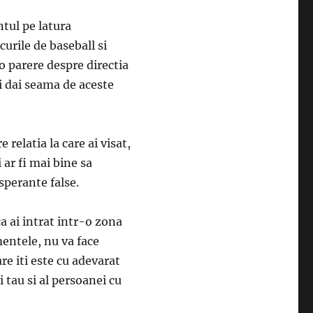
tul pe latura
curile de baseball si
 o parere despre directia
ti dai seama de aceste
e relatia la care ai visat,
 ar fi mai bine sa
 sperante false.
a ai intrat intr-o zona
mentele, nu va face
are iti este cu adevarat
 tau si al persoanei cu