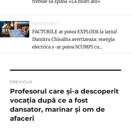
trebuie sa spuna «La multi ani»
NOUTATI.INFO
FACTURILE ar putea EXPLODA la iarna!
Dumitru Chisalita avertizeaza: energia
electrica s-ar putea SCUMPI cu...
Navigare
PREVIOUS
în
Profesorul care și-a descoperit
Previous
post:
vocația după ce a fost
articole
dansator, marinar și om de
afaceri