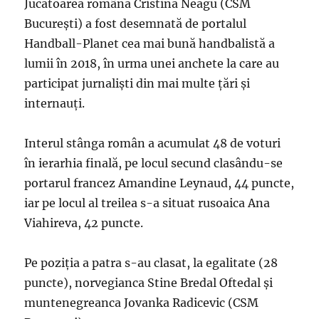
Jucătoarea română Cristina Neagu (CSM
Bucureşti) a fost desemnată de portalul
Handball-Planet cea mai bună handbalistă a
lumii în 2018, în urma unei anchete la care au
participat jurnalişti din mai multe ţări şi
internauţi.
Interul stânga român a acumulat 48 de voturi
în ierarhia finală, pe locul secund clasându-se
portarul francez Amandine Leynaud, 44 puncte,
iar pe locul al treilea s-a situat rusoaica Ana
Viahireva, 42 puncte.
Pe poziţia a patra s-au clasat, la egalitate (28
puncte), norvegianca Stine Bredal Oftedal şi
muntenegreanca Jovanka Radicevic (CSM