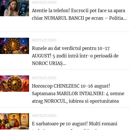
NOUTATI.INFO
Atentie la telefon! Escrocii pot face sa apara
chiar NUMARUL BANCII pe ecran – Politia...
NOUTATI.INFO
Runele au dat verdictul pentru 10-17
AUGUST! 5 zodii intră într-o perioadă de
NOROC URIAȘ...
NOUTATI.INFO
Horoscop CHINEZESC 10-16 august!
Saptamana MARILOR INTALNIRI: 4 semne
atrag NOROCUL, iubirea si oportunitatea
care...
NOUTATI.INFO
E sarbatoare pe 10 august! Multi romani