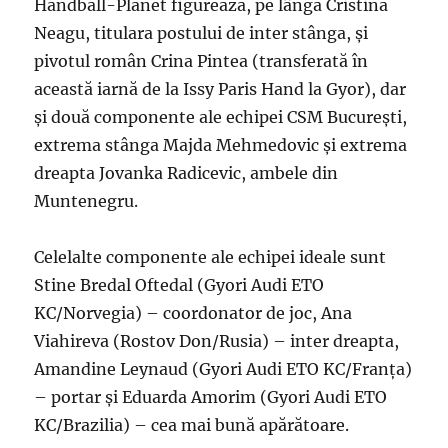
Handball-Planet figurează, pe lângă Cristina
Neagu, titulara postului de inter stânga, şi
pivotul român Crina Pintea (transferată în
această iarnă de la Issy Paris Hand la Gyor), dar
şi două componente ale echipei CSM Bucureşti,
extrema stânga Majda Mehmedovic şi extrema
dreapta Jovanka Radicevic, ambele din
Muntenegru.
Celelalte componente ale echipei ideale sunt
Stine Bredal Oftedal (Gyori Audi ETO
KC/Norvegia) – coordonator de joc, Ana
Viahireva (Rostov Don/Rusia) – inter dreapta,
Amandine Leynaud (Gyori Audi ETO KC/Franţa)
– portar şi Eduarda Amorim (Gyori Audi ETO
KC/Brazilia) – cea mai bună apărătoare.