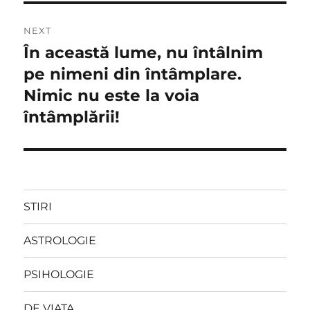
NEXT
În această lume, nu întâlnim
Next
post:
pe nimeni din întâmplare.
Nimic nu este la voia
întâmplării!
STIRI
ASTROLOGIE
PSIHOLOGIE
DE VIATA