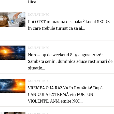
fiica...
NOUTATI.INFO
Pui OTET in masina de spalat? Locul SECRET
in care trebuie turnat ca sa ai...
NOUTATI.INFO
Horoscop de weekend 8-9 august 2026:
Sambata senin, duminica aduce rasturnari de
situatie…
NOUTATI.INFO
VREMEA O IA RAZNA în România! După
CANICULA EXTREMĂ vin FURTUNI
VIOLENTE. ANM emite NOI...