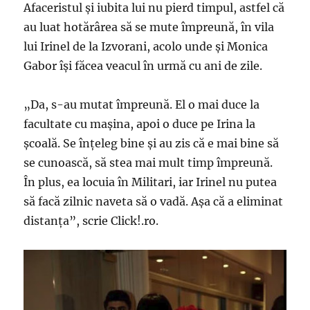
Afaceristul şi iubita lui nu pierd timpul, astfel că
au luat hotărârea să se mute împreună, în vila
lui Irinel de la Izvorani, acolo unde și Monica
Gabor își făcea veacul în urmă cu ani de zile.
„Da, s-au mutat împreună. El o mai duce la
facultate cu mașina, apoi o duce pe Irina la
școală. Se înțeleg bine și au zis că e mai bine să
se cunoască, să stea mai mult timp împreună.
În plus, ea locuia în Militari, iar Irinel nu putea
să facă zilnic naveta să o vadă. Așa că a eliminat
distanța”, scrie Click!.ro.