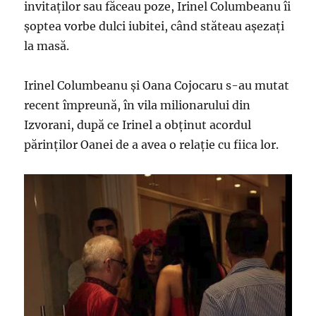
invitaților sau făceau poze, Irinel Columbeanu îi
șoptea vorbe dulci iubitei, când stăteau așezați
la masă.
Irinel Columbeanu și Oana Cojocaru s-au mutat
recent împreună, în vila milionarului din
Izvorani, după ce Irinel a obținut acordul
părinților Oanei de a avea o relație cu fiica lor.