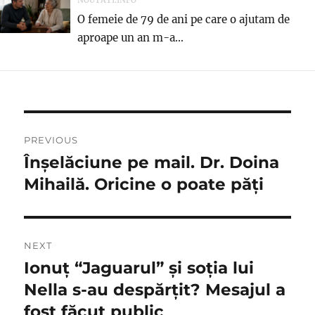
NOUTATI.INFO
O femeie de 79 de ani pe care o ajutam de
aproape un an m-a...
Navigare
PREVIOUS
în
Înșelăciune pe mail. Dr. Doina
Previous
post:
Mihailă. Oricine o poate păți
articole
NEXT
Ionuț “Jaguarul” și soția lui
Next
post:
Nella s-au despărțit? Mesajul a
fost făcut public