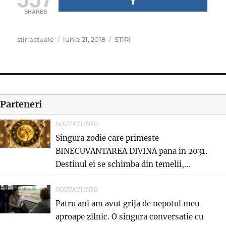
SHARES
Author
Posted
Categories
stiriactuale
iunie 21, 2018
STIRI
on
Parteneri
NOUTATI.INFO
Singura zodie care primeste
BINECUVANTAREA DIVINA pana in 2031.
Destinul ei se schimba din temelii,...
NOUTATI.INFO
Patru ani am avut grija de nepotul meu
aproape zilnic. O singura conversatie cu