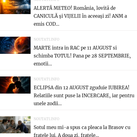
ALERTĂ METEO! România, lovită de
CANICULĂ și VIJELII în aceeași zi! ANM a
emis COD...
NOUTATI.INFO
MARTE intra in RAC pe 11 AUGUST si
schimba TOTUL! Pana pe 28 SEPTEMBRIE,
emotii...
NOUTATI.INFO
ECLIPSA din 12 AUGUST zguduie IUBIREA!
Relatiile sunt puse la INCERCARE, iar pentru
unele zodii...
NOUTATI.INFO
Sotul meu mi-a spus ca pleaca la Brasov cu
fratele lui. A doua zi, fratele...