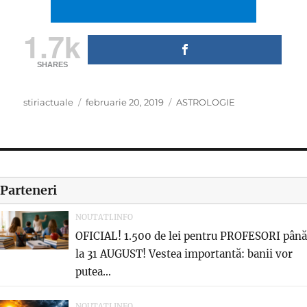
1.7k
SHARES
Author
Posted
Categories
stiriactuale
februarie 20, 2019
ASTROLOGIE
on
Parteneri
NOUTATI.INFO
OFICIAL! 1.500 de lei pentru PROFESORI până
la 31 AUGUST! Vestea importantă: banii vor
putea...
NOUTATI.INFO