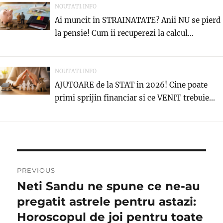
NOUTATI.INFO
Ai muncit in STRAINATATE? Anii NU se pierd
la pensie! Cum ii recuperezi la calcul...
NOUTATI.INFO
AJUTOARE de la STAT in 2026! Cine poate
primi sprijin financiar si ce VENIT trebuie...
Navigare
PREVIOUS
în
Neti Sandu ne spune ce ne-au
Previous
post:
pregatit astrele pentru astazi:
articole
Horoscopul de joi pentru toate