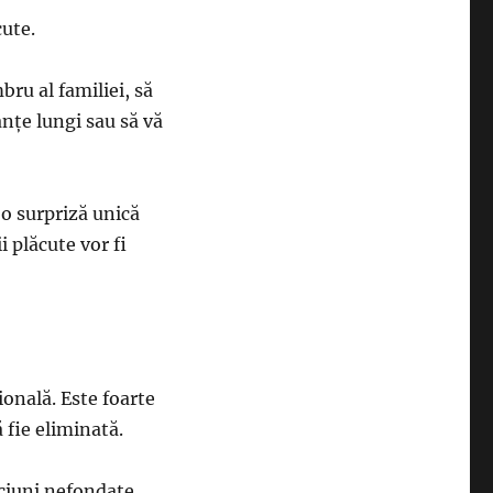
cute.
bru al familiei, să
anțe lungi sau să vă
o surpriză unică
i plăcute vor fi
ională. Este foarte
 fie eliminată.
iciuni nefondate.