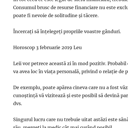
Consumul brusc de resurse financiare nu este exclus
poate fi nevoie de solitudine și tăcere.
Încercați să înțelegeți propriile voastre gânduri.
Horoscop 3 februarie 2019 Leu
Leii vor petrece această zi în mod pozitiv. Probabi
va avea loc în viața personală, privind o relaţie de p
De exemplu, poate apărea cineva care nu a fost văz
cunoştinţă vă vizitează şi este posibil să devină p
dvs.
Singurul lucru care nu trebuie uitat astăzi este săn
rău, mergeţi la medic cât mai curând posibil.