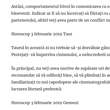
Astăzi, comportamentul frivol în comunicarea cu 
binevenit. Indicat ar fi să nu încercaţi să flirtaţi cu
partenerului, altfel veţi avea parte de un conflict 
Horoscop 3 februarie 2019 Taur
Taurul în această zi nu trebuie să-și dezvăluie gân
Protejaţi-vă împotriva cinismului, a neîncrederii sa
În principal, nu veţi avea motive de supărare ori d
recomandat să vă odihniți bine, să vă plimbați în ae
familiarizați cu noi capodopere ale cinematografului
lucrarea literară preferată.
Horoscop 3 februarie 2019 Gemeni