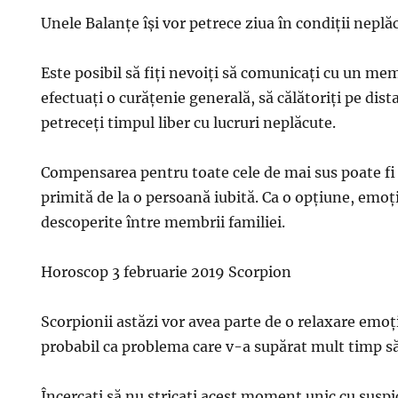
Unele Balanţe îşi vor petrece ziua în condiții neplă
Este posibil să fiți nevoiți să comunicați cu un mem
efectuați o curățenie generală, să călătoriți pe dist
petreceți timpul liber cu lucruri neplăcute.
Compensarea pentru toate cele de mai sus poate fi 
primită de la o persoană iubită. Ca o opțiune, emoți
descoperite între membrii familiei.
Horoscop 3 februarie 2019 Scorpion
Scorpionii astăzi vor avea parte de o relaxare emoț
probabil ca problema care v-a supărat mult timp să
Încercați să nu stricați acest moment unic cu susp