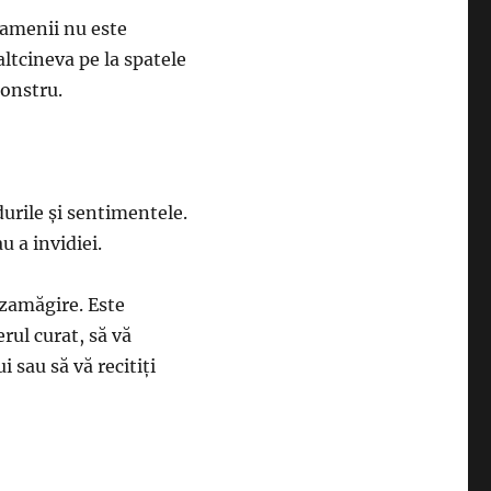
oamenii nu este
 altcineva pe la spatele
monstru.
durile și sentimentele.
u a invidiei.
ezamăgire. Este
rul curat, să vă
 sau să vă recitiți