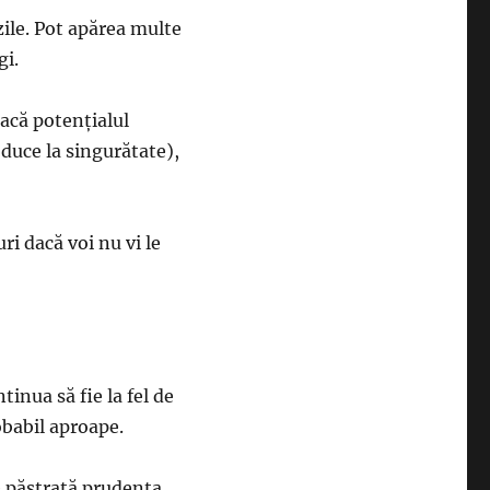
ile. Pot apărea multe
gi.
Dacă potențialul
 duce la singurătate),
ri dacă voi nu vi le
tinua să fie la fel de
obabil aproape.
ie păstrată prudența.