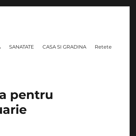
A
SANATATE
CASA SI GRADINA
Retete
a pentru
uarie