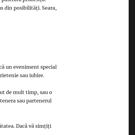
 din posibilități. Seara,
l că un eveniment special
rietenie sau iubire.
ut de mult timp, sau o
artenera sau partenerul
ătatea. Dacă vă simțiți