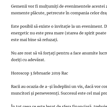
Gemenii vor fi mulțumiți de evenimentele acestei z
momente plăcute, petrecute în compania celor dra
Este posibil să existe o invitație la un eveniment. 
energetic nu este prea mare (starea de spirit poate
este mai bine să refuzați.
Nu are rost să vă forţaţi pentru a face anumite lucru
doriţi cu adevărat.
Horoscop 3 februarie 2019 Rac
Racii au ocazia de a-şi îndeplini un vis, dacă vor con
muncitori şi perseverenţi. Succesul este cel mai pr
În tot ceea ce este legat de sfera financiară, trebu