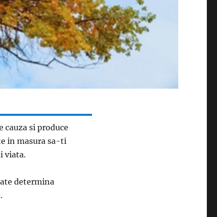
e cauza si produce
te in masura sa-ti
i viata.
poate determina
.