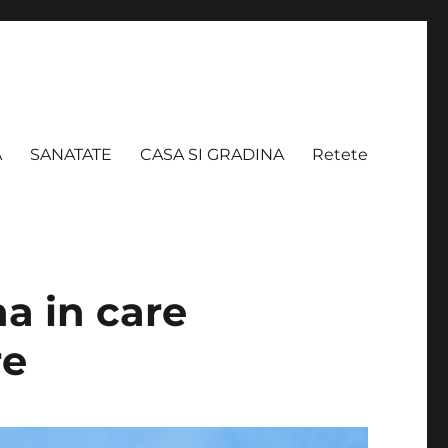
A
SANATATE
CASA SI GRADINA
Retete
na in care
re