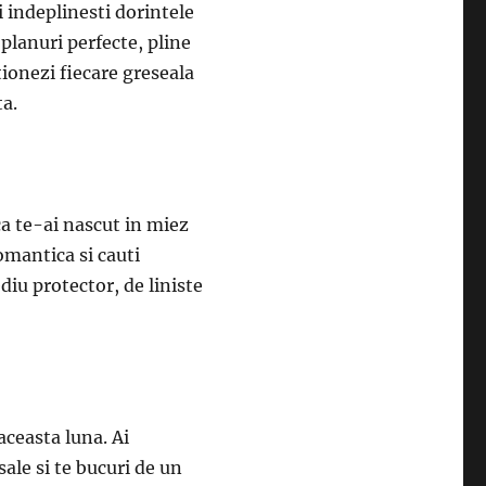
i indeplinesti dorintele
planuri perfecte, pline
tionezi fiecare greseala
ta.
ca te-ai nascut in miez
omantica si cauti
diu protector, de liniste
aceasta luna. Ai
sale si te bucuri de un