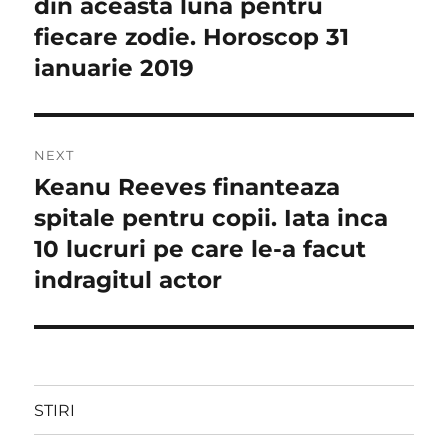
post:
din aceasta luna pentru
articole
fiecare zodie. Horoscop 31
ianuarie 2019
NEXT
Keanu Reeves finanteaza
Next
post:
spitale pentru copii. Iata inca
10 lucruri pe care le-a facut
indragitul actor
STIRI