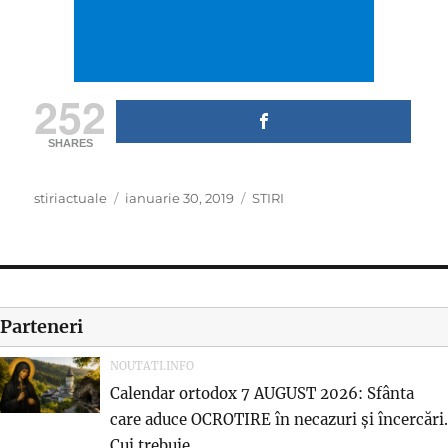
252
SHARES
Author
Posted
Categories
stiriactuale
ianuarie 30, 2019
STIRI
on
Parteneri
NOUTATI.INFO
Calendar ortodox 7 AUGUST 2026: Sfânta
care aduce OCROTIRE în necazuri și încercări.
Cui trebuie...