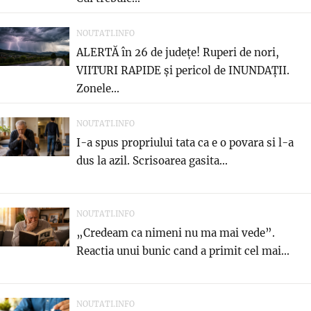
NOUTATI.INFO
ALERTĂ în 26 de județe! Ruperi de nori,
VIITURI RAPIDE și pericol de INUNDAȚII.
Zonele...
NOUTATI.INFO
I-a spus propriului tata ca e o povara si l-a
dus la azil. Scrisoarea gasita...
NOUTATI.INFO
„Credeam ca nimeni nu ma mai vede”.
Reactia unui bunic cand a primit cel mai...
NOUTATI.INFO