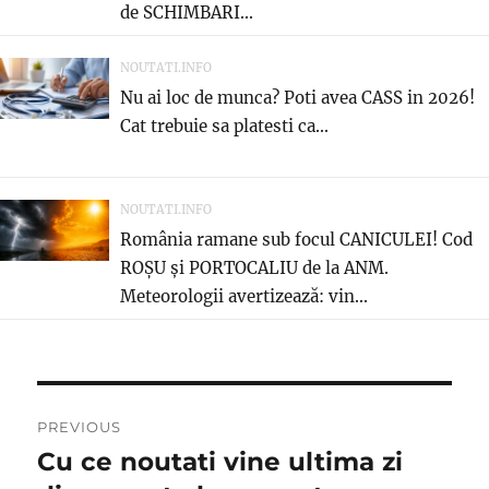
de SCHIMBARI...
NOUTATI.INFO
Nu ai loc de munca? Poti avea CASS in 2026!
Cat trebuie sa platesti ca...
NOUTATI.INFO
România ramane sub focul CANICULEI! Cod
ROȘU și PORTOCALIU de la ANM.
Meteorologii avertizează: vin...
Navigare
PREVIOUS
în
Cu ce noutati vine ultima zi
Previous