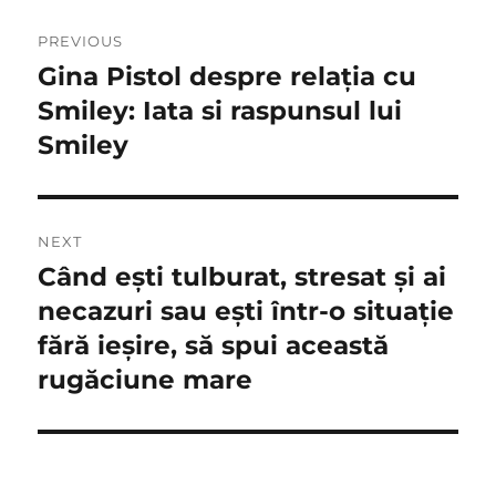
Navigare
PREVIOUS
în
Gina Pistol despre relația cu
Previous
post:
Smiley: Iata si raspunsul lui
articole
Smiley
NEXT
Când eşti tulburat, stresat şi ai
Next
post:
necazuri sau eşti într-o situaţie
fără ieşire, să spui această
rugăciune mare