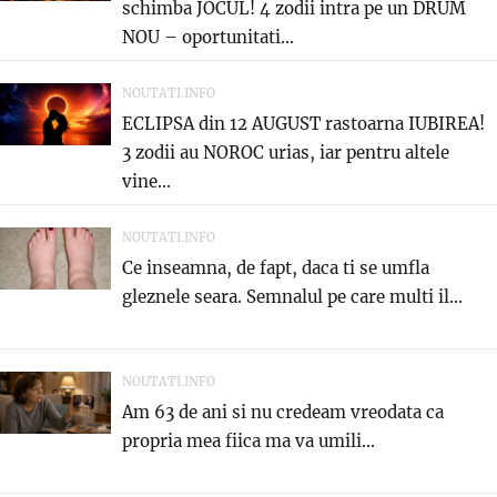
schimba JOCUL! 4 zodii intra pe un DRUM
NOU – oportunitati...
NOUTATI.INFO
ECLIPSA din 12 AUGUST rastoarna IUBIREA!
3 zodii au NOROC urias, iar pentru altele
vine...
NOUTATI.INFO
Ce inseamna, de fapt, daca ti se umfla
gleznele seara. Semnalul pe care multi il...
NOUTATI.INFO
Am 63 de ani si nu credeam vreodata ca
propria mea fiica ma va umili...