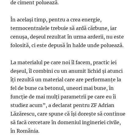
de ciment poluează.
În acelaşi timp, pentru a crea energie,
termocentralele trebuie să ardă cărbune, iar
cenuşa, deşeul rezultat în urma arderii, nu este
folosită, ci este depusă în halde unde poluează.
La materialul pe care noi îl facem, practic iei
deşeul, îl combini cu un anumit lichid şi atunci
îţi rezultă un material care are performanţe la
fel de bune ca betonul, uneori mai bune, în
funcţie de mai mulţi parametrii pe care eu îi
studiez acum”, a declarat pentru ZF Adrian
Lăzărescu, care spune că îşi doreşte să continue
să facă cercetare în domeniul ingineriei civile,
în România.