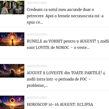
NOUTATI.INFO
Credeam ca sotul meu ascunde doar o
petrecere. Apoi o femeie necunoscuta mi-a
spus ce...
NOUTATI.INFO
RUNELE au VORBIT pentru 9 AUGUST! 5 zodii
sunt LOVITE de NOROC – o veste...
NOUTATI.INFO
AUGUST ii LOVESTE din TOATE PARTILE! 4
zodii intra intr-o perioada de FOC –
probleme,...
NOUTATI.INFO
HOROSCOP 10-16 AUGUST: ECLIPSA