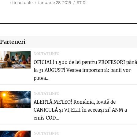
Author
Posted
Categories
stiriactuale
ianuarie 28, 2019
STIRI
on
Parteneri
NOUTATI.INFO
OFICIAL! 1.500 de lei pentru PROFESORI până
la 31 AUGUST! Vestea importantă: banii vor
putea...
NOUTATI.INFO
ALERTĂ METEO! România, lovită de
CANICULĂ și VIJELII în aceeași zi! ANM a
emis COD...
NOUTATI.INFO