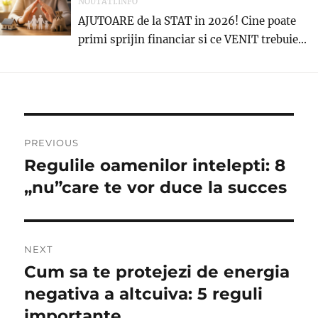
NOUTATI.INFO
AJUTOARE de la STAT in 2026! Cine poate
primi sprijin financiar si ce VENIT trebuie...
Navigare
PREVIOUS
în
Regulile oamenilor intelepti: 8
Previous
post:
„nu”care te vor duce la succes
articole
NEXT
Cum sa te protejezi de energia
Next
post:
negativa a altcuiva: 5 reguli
importante