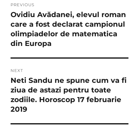
PREVIOUS
în
Ovidiu Avădanei, elevul roman
Previous
post:
care a fost declarat campionul
articole
olimpiadelor de matematica
din Europa
NEXT
Neti Sandu ne spune cum va fi
Next
post:
ziua de astazi pentru toate
zodiile. Horoscop 17 februarie
2019