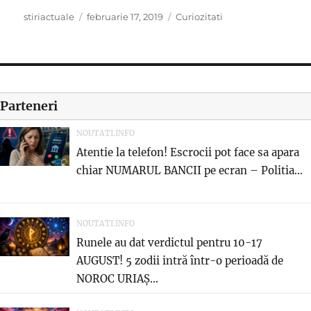
Author
Posted
Categories
stiriactuale
februarie 17, 2019
Curiozitati
on
Parteneri
NOUTATI.INFO
Atentie la telefon! Escrocii pot face sa apara
chiar NUMARUL BANCII pe ecran – Politia...
NOUTATI.INFO
Runele au dat verdictul pentru 10-17
AUGUST! 5 zodii intră într-o perioadă de
NOROC URIAȘ...